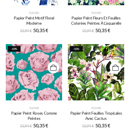
FLEURS
FLEURS
Papier Peint Motif Floral
Papier Peint Fleurs Et Feuilles
Moderne
Colorées Peintes À L'aquarelle
50,35
€
50,35
€
55,94
€
55,94
€
-10%
-10%
FLEURS
FLEURS
Papier Peint Roses Comme
Papier Peint Feuilles Tropicales
Peintes
Avec Cactus
50,35
€
50,35
€
55,94
€
55,94
€