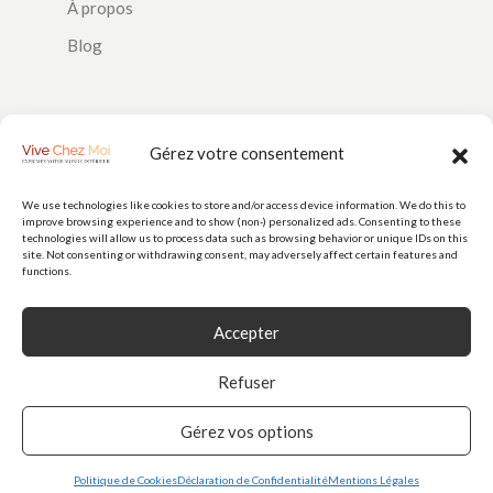
À propos
Blog
SUIVEZ-NOUS
Gérez votre consentement
We use technologies like cookies to store and/or access device information. We do this to
improve browsing experience and to show (non-) personalized ads. Consenting to these
PAIEMENTS
technologies will allow us to process data such as browsing behavior or unique IDs on this
site. Not consenting or withdrawing consent, may adversely affect certain features and
functions.
Accepter
Refuser
Gérez vos options
© 2026
Vive Chez Moi
est une marque de Doorstep Delight SAS (N° 928
986 256) - Tous droits réservés
Politique de Cookies
Déclaration de Confidentialité
Mentions Légales