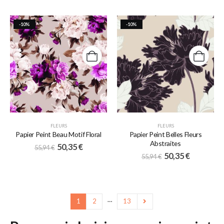
-10%
-10%
FLEURS
FLEURS
Papier Peint Beau Motif Floral
Papier Peint Belles Fleurs
Abstraites
50,35
€
55,94
€
50,35
€
55,94
€
…
1
2
13