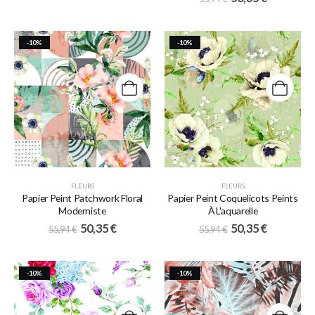
-10%
-10%
FLEURS
FLEURS
Papier Peint Patchwork Floral
Papier Peint Coquelicots Peints
Moderniste
À L'aquarelle
50,35
€
50,35
€
55,94
€
55,94
€
-10%
-10%