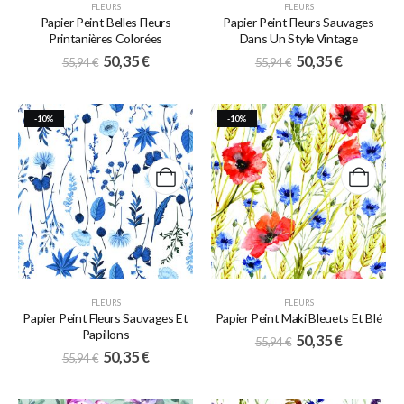
FLEURS
FLEURS
Papier Peint Belles Fleurs
Papier Peint Fleurs Sauvages
Printanières Colorées
Dans Un Style Vintage
50,35
€
50,35
€
55,94
€
55,94
€
-10%
-10%
FLEURS
FLEURS
Papier Peint Fleurs Sauvages Et
Papier Peint Maki Bleuets Et Blé
Papillons
50,35
€
55,94
€
50,35
€
55,94
€