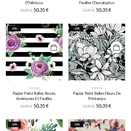
D'hibiscus
Feuilles D'eucalyptus
50,35
€
50,35
€
55,94
€
55,94
€
-10%
-10%
FLEURS
FLEURS
Papier Peint Belles Roses,
Papier Peint Belles Fleurs De
Anémones Et Feuilles
Printemps
50,35
€
50,35
€
55,94
€
55,94
€
-10%
-10%