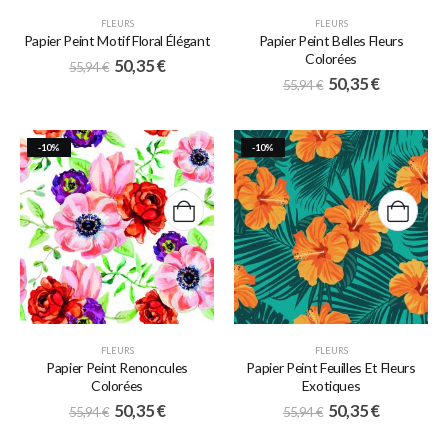
FLEURS
FLEURS
Papier Peint Motif Floral Élégant
Papier Peint Belles Fleurs
Colorées
50,35
€
55,94
€
50,35
€
55,94
€
-10%
-10%
FLEURS
FLEURS
Papier Peint Renoncules
Papier Peint Feuilles Et Fleurs
Colorées
Exotiques
50,35
€
50,35
€
55,94
€
55,94
€