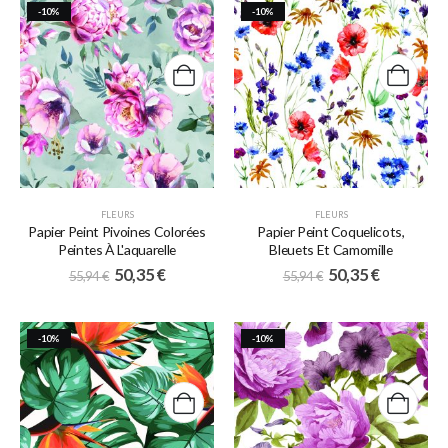
-10%
-10%
FLEURS
FLEURS
Papier Peint Pivoines Colorées
Papier Peint Coquelicots,
Peintes À L'aquarelle
Bleuets Et Camomille
50,35
€
50,35
€
55,94
€
55,94
€
-10%
-10%