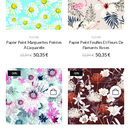
FLEURS
FLEURS
Papier Peint Marguerites Peintes
Papier Peint Feuilles Et Fleurs De
À L'aquarelle
Flamants Roses
50,35
€
50,35
€
55,94
€
55,94
€
-10%
-10%