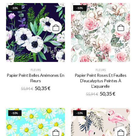
-10%
-10%
FLEURS
FLEURS
Papier Peint Belles Anémones En
Papier Peint Roses Et Feuilles
Fleurs
D'eucalyptus Peintes À
L'aquarelle
50,35
€
55,94
€
50,35
€
55,94
€
-10%
-10%