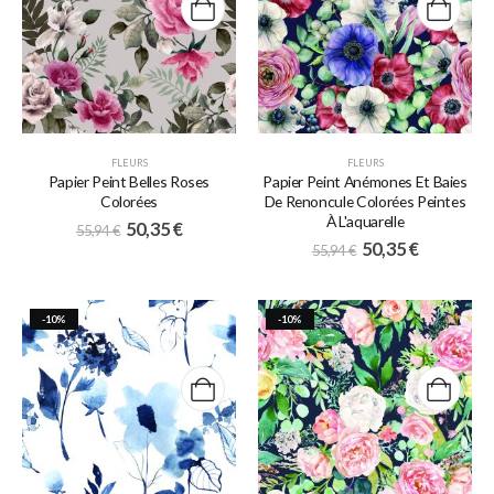
FLEURS
FLEURS
Papier Peint Belles Roses
Papier Peint Anémones Et Baies
Colorées
De Renoncule Colorées Peintes
À L'aquarelle
50,35
€
55,94
€
50,35
€
55,94
€
-10%
-10%