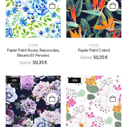
FLEURS
FLEURS
Papier Peint Roses, Renoncules,
Papier Peint Coloré
Bleuets Et Pensées
50,35
€
55,94
€
50,35
€
55,94
€
-10%
-10%