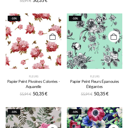
50,35
€
55,94
€
-10%
-10%
FLEURS
FLEURS
Papier Peint Pivoines Colorées -
Papier Peint Fleurs Épanouies
Aquarelle
Élégantes
50,35
€
50,35
€
55,94
€
55,94
€
-10%
-10%