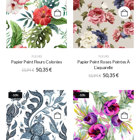
FLEURS
FLEURS
Papier Peint Fleurs Colorées
Papier Peint Roses Peintes À
L'aquarelle
50,35
€
55,94
€
50,35
€
55,94
€
-10%
-10%