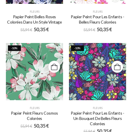
FLEURS
FLEURS
Papier Peint Belles Roses
Papier Peint Pour Les Enfants -
Colorées Dans Un Style Vintage
Belles Fleurs Colorées
50,35
€
50,35
€
55,94
€
55,94
€
-10%
-10%
FLEURS
FLEURS
Papier Peint Fleurs Cosmos
Papier Peint Pour Les Enfants -
Colorées
Un Bouquet De Belles Fleurs
Colorées
50,35
€
55,94
€
50,35
€
55,94
€