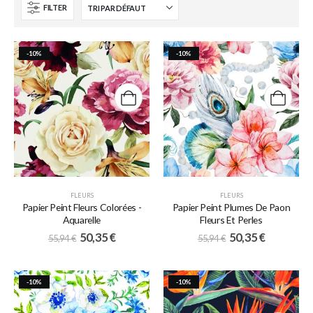
FILTER
-10%
-10%
FLEURS
FLEURS
Papier Peint Fleurs Colorées -
Papier Peint Plumes De Paon
Aquarelle
Fleurs Et Perles
50,35
€
50,35
€
55,94
€
55,94
€
-10%
-10%