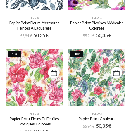
FLEURS
FLEURS
Papier Peint Fleurs Abstraites
Papier Peint Pivoines Médicales
Peintes À L'aquarelle
Colorées
50,35
€
50,35
€
55,94
€
55,94
€
-10%
-10%
FLEURS
FLEURS
Papier Peint Fleurs Et Feuilles
Papier Peint Couleurs
Exotiques Colorées
50,35
€
55,94
€