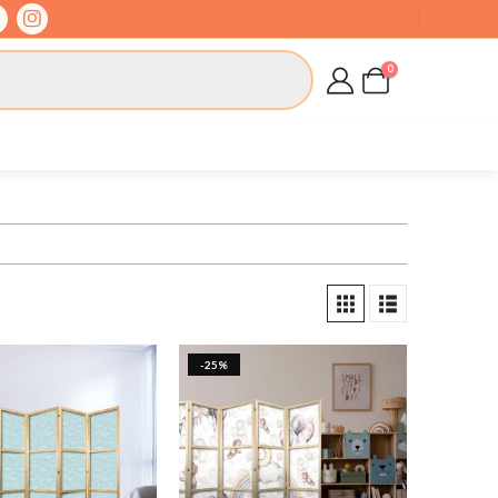
0
-25%