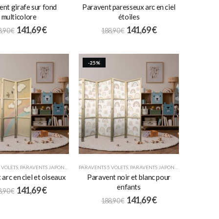
nt girafe sur fond
Paravent paresseux arc en ciel
multicolore
étoiles
141,69
€
141,69
€
8,90
€
188,90
€
-25%
 VOLETS
,
PARAVENTS JAPONAIS
,
POUR ENFANTS
PARAVENTS 5 VOLETS
,
PARAVENTS JAPONAIS
,
POUR ENFANT
arc en ciel et oiseaux
Paravent noir et blanc pour
enfants
141,69
€
8,90
€
141,69
€
188,90
€