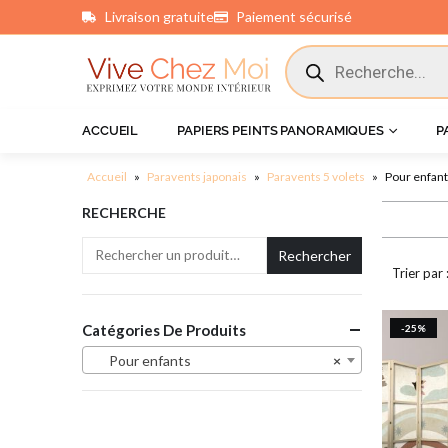
Livraison gratuite
Paiement sécurisé
principal
ACCUEIL
PAPIERS PEINTS PANORAMIQUES
P
Accueil
»
Paravents japonais
»
Paravents 5 volets
»
Pour enfan
RECHERCHE
Rechercher
Trier par 
Catégories De Produits
-25%
Pour enfants
×