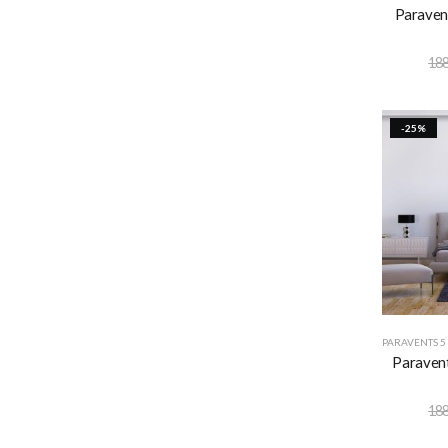
Paravent
188
-25%
PARAVENTS 5
Paravent
188