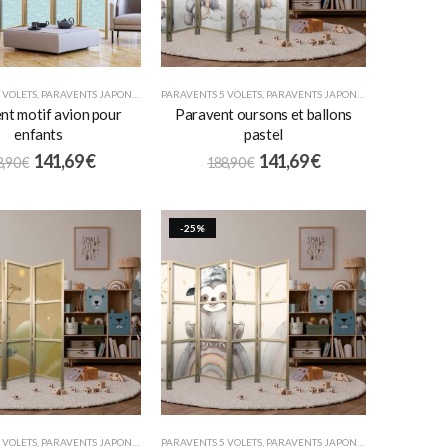
 VOLETS
,
PARAVENTS JAPONAIS
,
POUR ENFANTS
PARAVENTS 5 VOLETS
,
PARAVENTS JAPONAIS
,
POUR ENFANT
nt motif avion pour
Paravent oursons et ballons
enfants
pastel
141,69
€
141,69
€
8,90
€
188,90
€
-25%
 VOLETS
,
PARAVENTS JAPONAIS
,
POUR ENFANTS
PARAVENTS 5 VOLETS
,
PARAVENTS JAPONAIS
,
POUR ENFANT