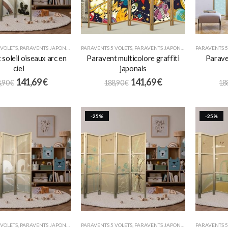
 VOLETS
,
PARAVENTS JAPONAIS
,
POUR ENFANTS
PARAVENTS 5 VOLETS
,
PARAVENTS JAPONAIS
,
POUR ENFANTS
PARAVENTS 5
soleil oiseaux arc en
Paravent multicolore graffiti
Parave
ciel
japonais
141,69
€
141,69
€
,90
€
188,90
€
18
-25%
-25%
 VOLETS
,
PARAVENTS JAPONAIS
,
POUR ENFANTS
PARAVENTS 5 VOLETS
,
PARAVENTS JAPONAIS
,
POUR ENFANTS
PARAVENTS 5