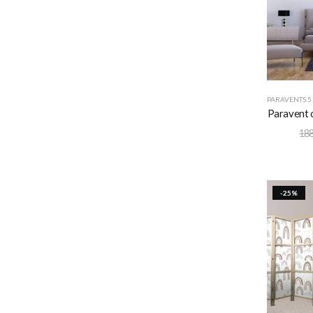
PARAVENTS 5
Paravent o
188
-25%