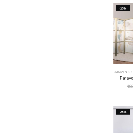
-25%
PARAVENTS 5
Parave
188
-25%