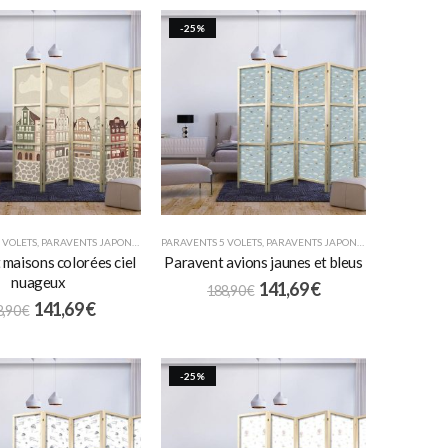
-25%
 VOLETS
,
PARAVENTS JAPONAIS
,
POUR ENFANTS
PARAVENTS 5 VOLETS
,
PARAVENTS JAPONAIS
,
POUR ENFANT
maisons colorées ciel
Paravent avions jaunes et bleus
nuageux
141,69
€
188,90
€
141,69
€
8,90
€
-25%