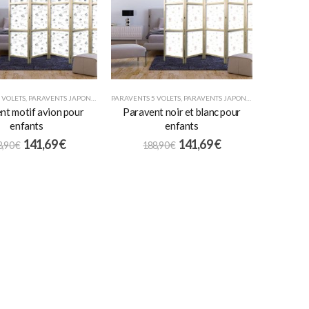
 VOLETS
,
PARAVENTS JAPONAIS
,
POUR ENFANTS
PARAVENTS 5 VOLETS
,
PARAVENTS JAPONAIS
,
POUR ENFANT
nt motif avion pour
Paravent noir et blanc pour
enfants
enfants
141,69
€
141,69
€
8,90
€
188,90
€