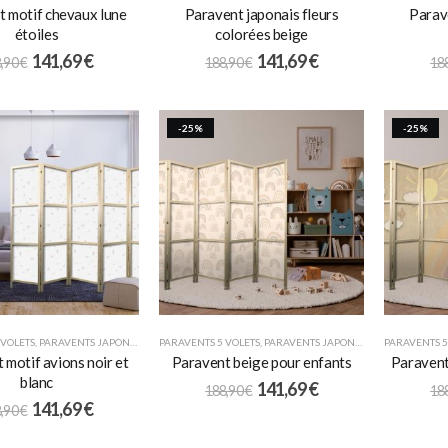
 motif chevaux lune
Paravent japonais fleurs
Parave
étoiles
colorées beige
141,69
€
141,69
€
,90
€
188,90
€
18
-25%
-25%
 VOLETS
,
PARAVENTS JAPONAIS
,
POUR ENFANTS
PARAVENTS 5 VOLETS
,
PARAVENTS JAPONAIS
,
POUR ENFANTS
PARAVENTS 5
 motif avions noir et
Paravent beige pour enfants
Paravent 
blanc
141,69
€
188,90
€
18
141,69
€
,90
€