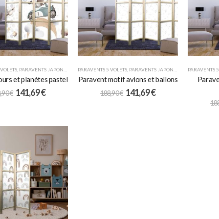
 VOLETS
,
PARAVENTS JAPONAIS
,
POUR ENFANTS
PARAVENTS 5 VOLETS
,
PARAVENTS JAPONAIS
,
POUR ENFANTS
PARAVENTS 5
urs et planètes pastel
Paravent motif avions et ballons
Parave
141,69
€
141,69
€
,90
€
188,90
€
18