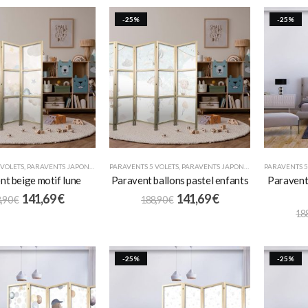
-25%
-25%
 VOLETS
,
PARAVENTS JAPONAIS
,
POUR ENFANTS
PARAVENTS 5 VOLETS
,
PARAVENTS JAPONAIS
,
POUR ENFANTS
PARAVENTS 5
nt beige motif lune
Paravent ballons pastel enfants
Paravent 
141,69
€
141,69
€
,90
€
188,90
€
18
-25%
-25%