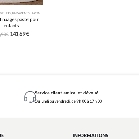
 VOLETS
,
PARAVENTS JAPONAIS
,
POUR ENFANTS
 nuages pastel pour
enfants
141,69
€
,90
€
Service client amical et dévoué
Du lundi ou vendredi, de 9 h 00 à 17 h 00
UE
INFORMATIONS