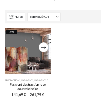
FILTER
-25%
ABSTRACTIONS
,
PARAVENTS
,
PARAVENTS 5 VOLETS
Paravent abstraction rose
aquarelle beige
141,69
€
–
261,79
€