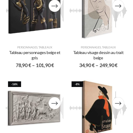
PERSONNAGES
,
TABLEAUX
PERSONNAGES
,
TABLEAUX
Tableau personnages beige et
Tableau visage dessin au trait
gris
beige
78,90
€
–
101,90
€
34,90
€
–
249,90
€
-16%
-8%