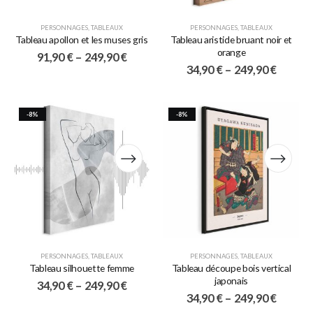
PERSONNAGES
,
TABLEAUX
PERSONNAGES
,
TABLEAUX
Tableau apollon et les muses gris
Tableau aristide bruant noir et
orange
91,90
€
–
249,90
€
34,90
€
–
249,90
€
-8%
-8%
PERSONNAGES
,
TABLEAUX
PERSONNAGES
,
TABLEAUX
Tableau silhouette femme
Tableau découpe bois vertical
japonais
34,90
€
–
249,90
€
34,90
€
–
249,90
€