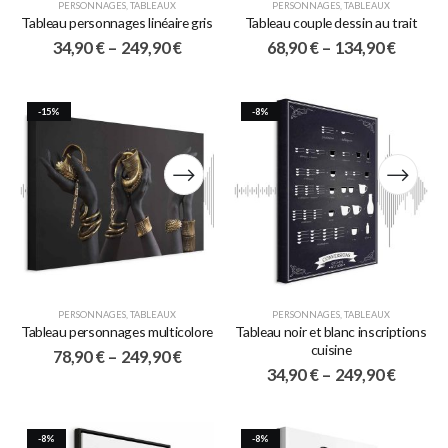
PERSONNAGES
,
TABLEAUX
PERSONNAGES
,
TABLEAUX
Tableau personnages linéaire gris
Tableau couple dessin au trait
34,90
€
–
249,90
€
68,90
€
–
134,90
€
-15%
-8%
PERSONNAGES
,
TABLEAUX
PERSONNAGES
,
TABLEAUX
Tableau personnages multicolore
Tableau noir et blanc inscriptions
cuisine
78,90
€
–
249,90
€
34,90
€
–
249,90
€
-8%
-8%