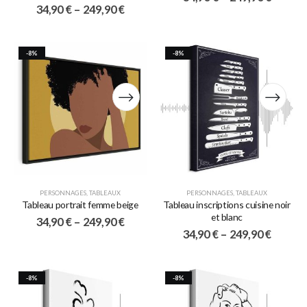
34,90
€
–
249,90
€
-8%
-8%
PERSONNAGES
,
TABLEAUX
PERSONNAGES
,
TABLEAUX
Tableau portrait femme beige
Tableau inscriptions cuisine noir
et blanc
34,90
€
–
249,90
€
34,90
€
–
249,90
€
-8%
-8%