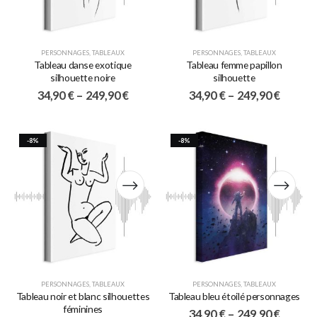
PERSONNAGES
,
TABLEAUX
PERSONNAGES
,
TABLEAUX
Tableau danse exotique
Tableau femme papillon
silhouette noire
silhouette
34,90
€
–
249,90
€
34,90
€
–
249,90
€
-8%
-8%
PERSONNAGES
,
TABLEAUX
PERSONNAGES
,
TABLEAUX
Tableau noir et blanc silhouettes
Tableau bleu étoilé personnages
féminines
34,90
€
–
249,90
€