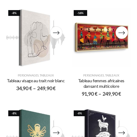
-8%
-16%
PERSONNAGES
,
TABLEAUX
PERSONNAGES
,
TABLEAUX
Tableau visage au trait noir blanc
Tableau femmes africaines
dansant multicolore
34,90
€
–
249,90
€
91,90
€
–
249,90
€
-8%
-8%