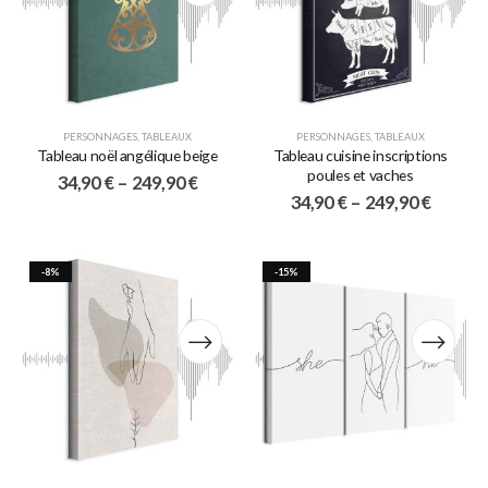
PERSONNAGES
,
TABLEAUX
PERSONNAGES
,
TABLEAUX
Tableau noël angélique beige
Tableau cuisine inscriptions
poules et vaches
34,90
€
–
249,90
€
34,90
€
–
249,90
€
-8%
-15%