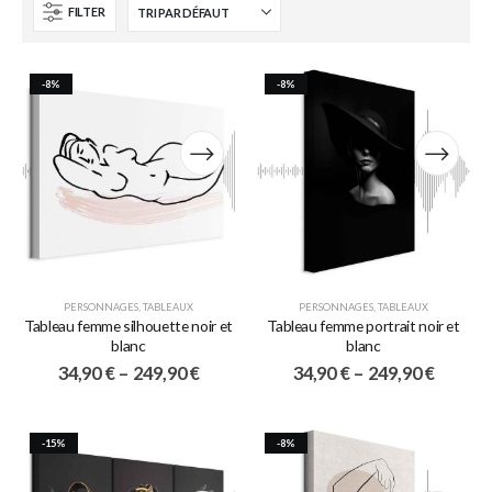
FILTER
-8%
-8%
PERSONNAGES
,
TABLEAUX
PERSONNAGES
,
TABLEAUX
Tableau femme silhouette noir et
Tableau femme portrait noir et
blanc
blanc
34,90
€
–
249,90
€
34,90
€
–
249,90
€
-15%
-8%