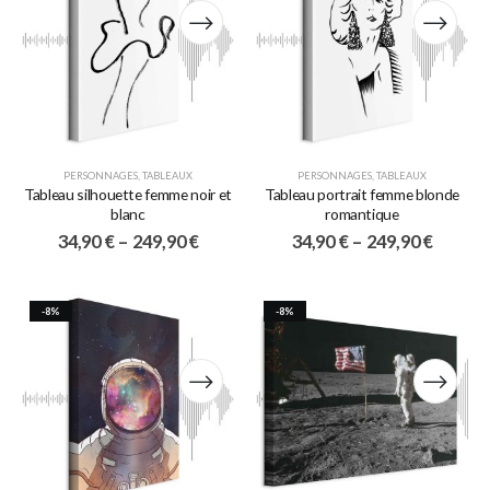
PERSONNAGES
,
TABLEAUX
PERSONNAGES
,
TABLEAUX
Tableau silhouette femme noir et
Tableau portrait femme blonde
blanc
romantique
34,90
€
–
249,90
€
34,90
€
–
249,90
€
-8%
-8%