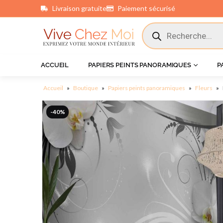
Livraison gratuite
Paiement sécurisé
principal
ACCUEIL
PAPIERS PEINTS PANORAMIQUES
P
Accueil
»
Boutique
»
Papiers peints panoramiques
»
Fleurs
»
-40%