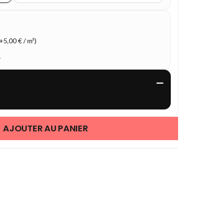
5,00 € / m²)
.
—
AJOUTER AU PANIER