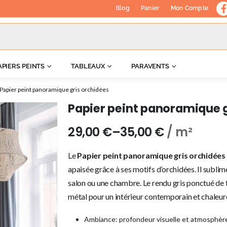
Blog
Panier
Mon Compte
APIERS PEINTS
TABLEAUX
PARAVENTS
Papier peint panoramique gris orchidées
Papier peint panoramique g
29,00
€
–
35,00
€
/ m²
Le
Papier peint panoramique gris orchidées
apaisée grâce à ses motifs d’orchidées. Il sublim
salon ou une chambre. Le rendu gris ponctué de t
métal pour un intérieur contemporain et chaleur
Ambiance: profondeur visuelle et atmosphère