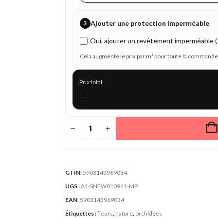
Ajouter une protection imperméable
3
Oui, ajouter un revêtement imperméable (+
Cela augmente le prix par m² pour toute la commande
Prix total
—
GTIN:
5903143969034
UGS :
A1-SNEW010941-MP
EAN
:
5903143969034
Étiquettes :
fleurs
,
nature
,
orchidées