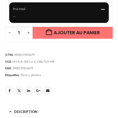
—
Prix total
—
AJOUTER AU PANIER
GTIN:
5902157452679
UGS :
A1-b-A-0915-a-d_100x70_ft-MP
EAN
:
5902157452679
Étiquettes :
fleurs
,
plantes
DESCRIPTION