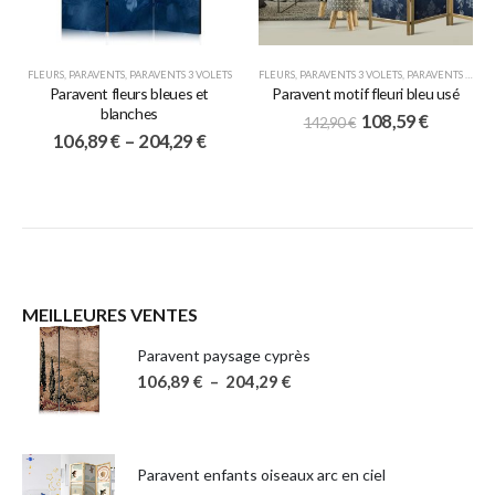
FLEURS
,
PARAVENTS
,
PARAVENTS 3 VOLETS
FLEURS
,
PARAVENTS 3 VOLETS
,
PARAVENTS JAPONAIS
Paravent fleurs bleues et
Paravent motif fleuri bleu usé
blanches
108,59
€
142,90
€
106,89
€
–
204,29
€
MEILLEURES VENTES
Paravent paysage cyprès
106,89
€
–
204,29
€
Paravent enfants oiseaux arc en ciel