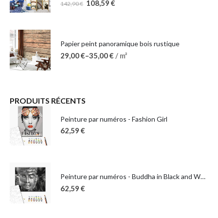
108,59
€
142,90
€
Papier peint panoramique bois rustique
29,00
€
–
35,00
€
/ m²
PRODUITS RÉCENTS
Peinture par numéros - Fashion Girl
62,59
€
Peinture par numéros - Buddha in Black and White
62,59
€