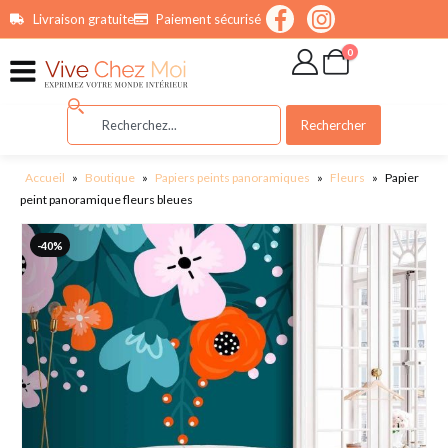
contenu
Livraison gratuite
Paiement sécurisé
principal
0
Rechercher
Accueil
»
Boutique
»
Papiers peints panoramiques
»
Fleurs
»
Papier
peint panoramique fleurs bleues
-40%