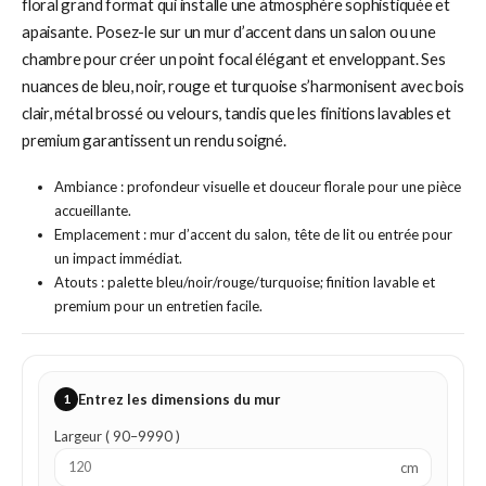
floral grand format qui installe une atmosphère sophistiquée et
apaisante. Posez-le sur un mur d’accent dans un salon ou une
chambre pour créer un point focal élégant et enveloppant. Ses
nuances de bleu, noir, rouge et turquoise s’harmonisent avec bois
clair, métal brossé ou velours, tandis que les finitions lavables et
premium garantissent un rendu soigné.
Ambiance : profondeur visuelle et douceur florale pour une pièce
accueillante.
Emplacement : mur d’accent du salon, tête de lit ou entrée pour
un impact immédiat.
Atouts : palette bleu/noir/rouge/turquoise; finition lavable et
premium pour un entretien facile.
1
Entrez les dimensions du mur
Largeur ( 90–9990 )
cm