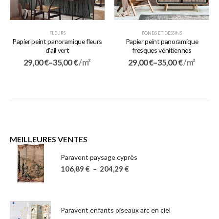
FLEURS
FONDS ET DESSINS
Papier peint panoramique fleurs
Papier peint panoramique
d'ail vert
fresques vénitiennes
29,00
€
–
35,00
€
/ m²
29,00
€
–
35,00
€
/ m²
MEILLEURES VENTES
Paravent paysage cyprès
106,89
€
–
204,29
€
Paravent enfants oiseaux arc en ciel