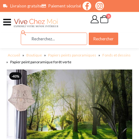
contenu
Livraison gratuite
Paiement sécurisé
principal
0
Rechercher
Accueil
»
Boutique
»
Papiers peints panoramiques
»
Fonds et dessins
»
Papier peint panoramique forêt verte
-40%