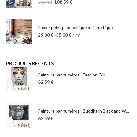
108,59
€
142,90
€
Papier peint panoramique bois rustique
29,00
€
–
35,00
€
/ m²
PRODUITS RÉCENTS
Peinture par numéros - Fashion Girl
62,59
€
Peinture par numéros - Buddha in Black and White
62,59
€