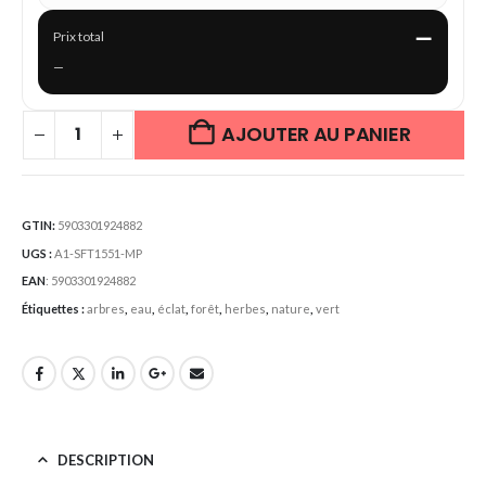
—
Prix total
—
AJOUTER AU PANIER
GTIN:
5903301924882
UGS :
A1-SFT1551-MP
EAN
:
5903301924882
Étiquettes :
arbres
,
eau
,
éclat
,
forêt
,
herbes
,
nature
,
vert
DESCRIPTION