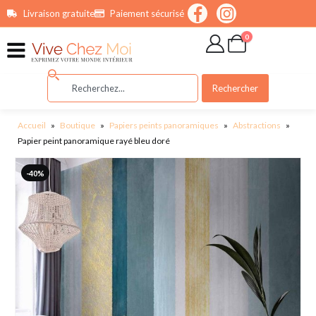
contenu
Livraison gratuite
Paiement sécurisé
principal
0
Rechercher
Accueil
»
Boutique
»
Papiers peints panoramiques
»
Abstractions
»
Papier peint panoramique rayé bleu doré
-40%