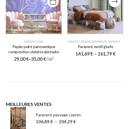
ABSTRACTIONS
FONDS ET DESSINS
,
PARAVENTS
,
PARAVENTS 5 VOLETS
Papier peint panoramique
Paravent motif girafe
composition violette abstraite
141,69
€
–
261,79
€
29,00
€
–
35,00
€
/ m²
MEILLEURES VENTES
Paravent paysage cyprès
106,89
€
–
204,29
€