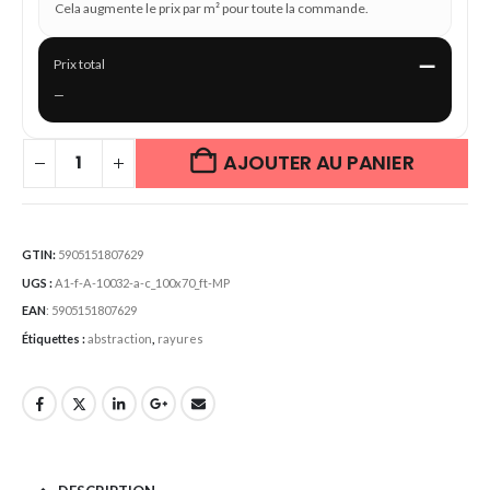
Cela augmente le prix par m² pour toute la commande.
—
Prix total
—
AJOUTER AU PANIER
GTIN:
5905151807629
UGS :
A1-f-A-10032-a-c_100x70_ft-MP
EAN
:
5905151807629
Étiquettes :
abstraction
,
rayures