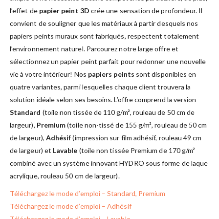
l’effet de
papier peint 3D
crée une sensation de profondeur. Il
convient de souligner que les matériaux à partir desquels nos
papiers peints muraux sont fabriqués, respectent totalement
l’environnement naturel. Parcourez notre large offre et
sélectionnez un papier peint parfait pour redonner une nouvelle
vie à votre intérieur! Nos
papiers peints
sont disponibles en
quatre variantes, parmi lesquelles chaque client trouvera la
solution idéale selon ses besoins. L’offre comprend la version
Standard
(toile non tissée de 110 g/m², rouleau de 50 cm de
largeur),
Premium
(toile non-tissé de 155 g/m², rouleau de 50 cm
de largeur),
Adhésif
(impression sur film adhésif, rouleau 49 cm
de largeur) et
Lavable
(toile non tissée Premium de 170 g/m²
combiné avec un système innovant HYDRO sous forme de laque
acrylique, rouleau 50 cm de largeur).
Téléchargez le mode d’emploi – Standard, Premium
Téléchargez le mode d’emploi – Adhésif
Téléchargez le mode d’emploi – Lavable