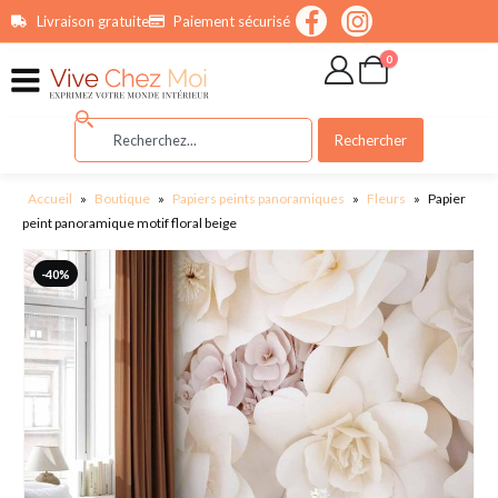
contenu
Livraison gratuite
Paiement sécurisé
principal
0
Rechercher
Accueil
»
Boutique
»
Papiers peints panoramiques
»
Fleurs
»
Papier
peint panoramique motif floral beige
-40%