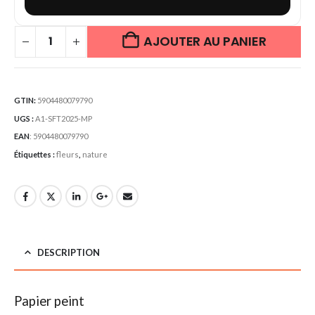
AJOUTER AU PANIER
GTIN:
5904480079790
UGS :
A1-SFT2025-MP
EAN
:
5904480079790
Étiquettes :
fleurs
,
nature
DESCRIPTION
Papier peint