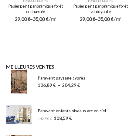
FONDS ET DESSINS
FONDS ET DESSINS
Papier peint panoramique forêt
Papier peint panoramique forêt
enchantée
verdoyante
29,00
€
–
35,00
€
/ m²
29,00
€
–
35,00
€
/ m²
MEILLEURES VENTES
Paravent paysage cyprès
106,89
€
–
204,29
€
Paravent enfants oiseaux arc en ciel
108,59
€
142,90
€