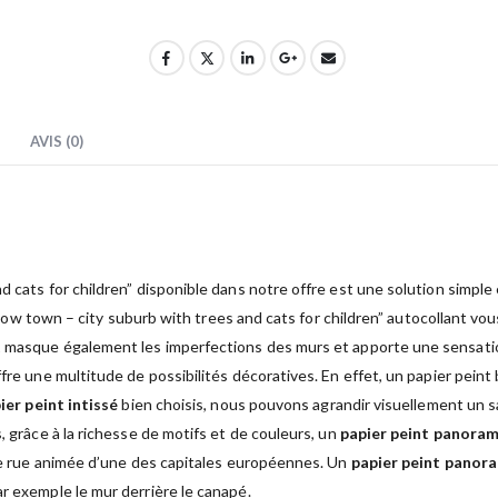
AVIS (0)
d cats for children” disponible dans notre offre est une solution simpl
 Yellow town – city suburb with trees and cats for children” autocollant
t
masque également les imperfections des murs et apporte une sensation
fre une multitude de possibilités décoratives. En effet, un papier peint
ier peint intissé
bien choisis, nous pouvons agrandir visuellement un sa
, grâce à la richesse de motifs et de couleurs, un
papier peint panora
 une rue animée d’une des capitales européennes. Un
papier peint panor
r exemple le mur derrière le canapé.