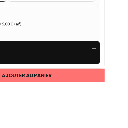
5,00 € / m²)
.
—
AJOUTER AU PANIER