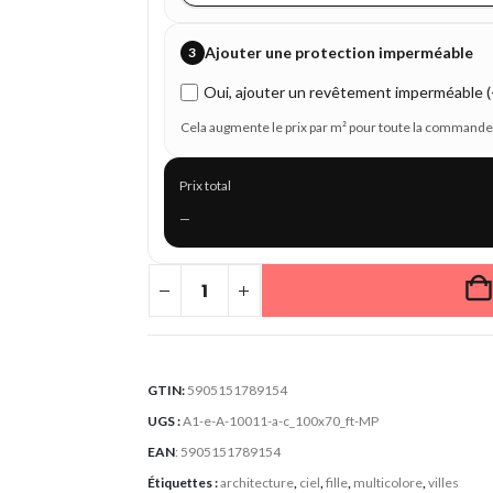
Ajouter une protection imperméable
3
Oui, ajouter un revêtement imperméable (+
Cela augmente le prix par m² pour toute la commande
Prix total
—
GTIN:
5905151789154
UGS :
A1-e-A-10011-a-c_100x70_ft-MP
EAN
:
5905151789154
Étiquettes :
architecture
,
ciel
,
fille
,
multicolore
,
villes