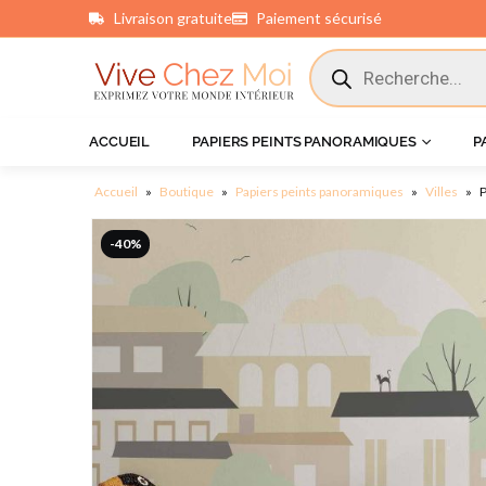
Livraison gratuite
Paiement sécurisé
principal
ACCUEIL
PAPIERS PEINTS PANORAMIQUES
P
Accueil
»
Boutique
»
Papiers peints panoramiques
»
Villes
»
P
-40%