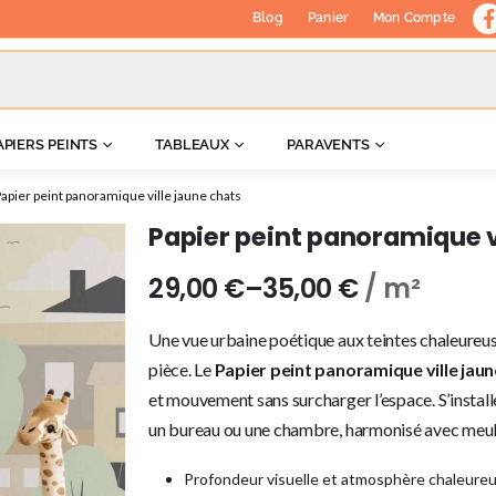
Blog
Panier
Mon Compte
APIERS PEINTS
TABLEAUX
PARAVENTS
apier peint panoramique ville jaune chats
Papier peint panoramique v
29,00
€
–
35,00
€
/ m²
Une vue urbaine poétique aux teintes chaleureus
pièce. Le
Papier peint panoramique ville jaun
et mouvement sans surcharger l’espace. S’install
un bureau ou une chambre, harmonisé avec meuble
Profondeur visuelle et atmosphère chaleureu