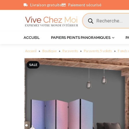
Livraison gratuite
Paiement sécurisé
principal
ACCUEIL
PAPIERS PEINTS PANORAMIQUES
P
Accueil
»
Boutique
»
Paravents
»
Paravents 5 volets
»
Fonds 
SALE