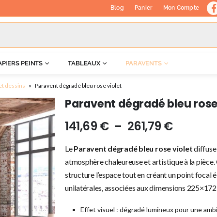
Blog
Panier
Mon Compte
APIERS PEINTS
TABLEAUX
PARAVENTS
et dessins
»
Paravent dégradé bleu rose violet
Paravent dégradé bleu rose
141,69
€
–
261,79
€
Le
Paravent dégradé bleu rose violet
diffuse
atmosphère chaleureuse et artistique à la pièce. G
structure l’espace tout en créant un point focal é
unilatérales, associées aux dimensions 225×172, 
Effet visuel : dégradé lumineux pour une amb