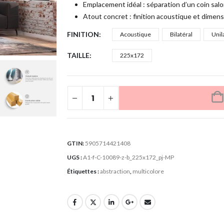
Emplacement idéal : séparation d’un coin sal
Atout concret : finition acoustique et dimen
FINITION
Acoustique
Bilatéral
Unil
TAILLE
225x172
GTIN:
5905714421408
UGS :
A1-f-C-10089-z-b_225x172_pj-MP
Étiquettes :
abstraction
,
multicolore