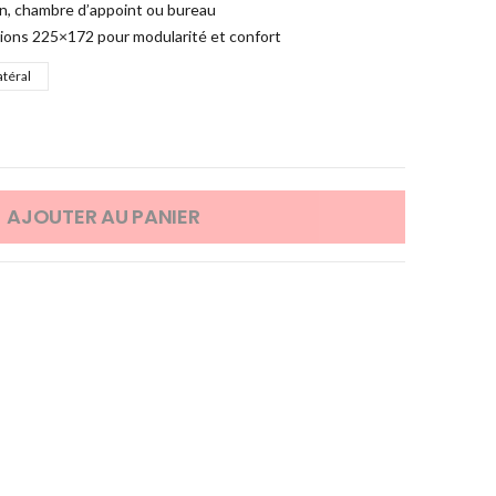
on, chambre d’appoint ou bureau
sions 225×172 pour modularité et confort
atéral
AJOUTER AU PANIER