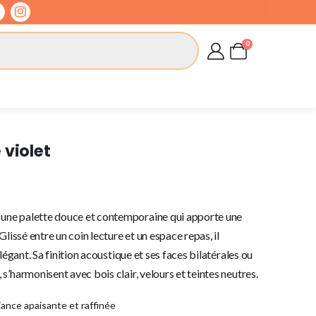
0
 violet
 une palette douce et contemporaine qui apporte une
lissé entre un coin lecture et un espace repas, il
légant. Sa finition acoustique et ses faces bilatérales ou
s’harmonisent avec bois clair, velours et teintes neutres.
iance apaisante et raffinée