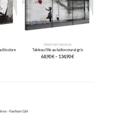
STREET ART
,
TABLEAUX
ulticolore
Tableau fille au ballon mural gris
68,90
€
–
134,90
€
ros - Fashion Girl