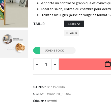
Apporte un contraste graphique et dynamiqu
Idéal en salon, entrée ou chambre pour délimi
Teintes bleu, gris, jaune et rouge et format
TAILLE
135x172
EFFACER
500 EN STOCK
GTIN:
5905151970538
UGS :
A1-PARAVENT_SJ0067
Étiquette :
graffiti