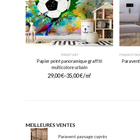
STREET ART
FONDS ET DES
Papier peint panoramique graffiti
Paravent 
multicolore urbain
29,00
€
–
35,00
€
/ m²
MEILLEURES VENTES
Paravent paysage cyprès