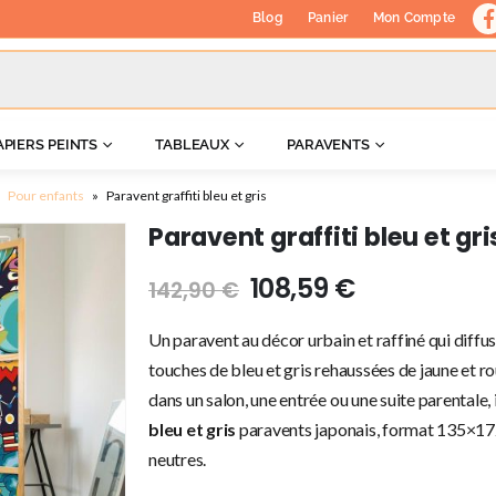
Blog
Panier
Mon Compte
APIERS PEINTS
TABLEAUX
PARAVENTS
»
Pour enfants
»
Paravent graffiti bleu et gris
Paravent graffiti bleu et gri
108,59
€
142,90
€
Un paravent au décor urbain et raffiné qui dif
touches de bleu et gris rehaussées de jaune et
dans un salon, une entrée ou une suite parentale, i
bleu et gris
paravents japonais, format 135×172 c
neutres.