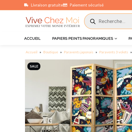
Livraison gratuite
Paiement sécurisé
principal
ACCUEIL
PAPIERS PEINTS PANORAMIQUES
P
Accueil
»
Boutique
»
Paravents japonais
»
Paravents 3 volets
SALE