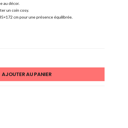
e au décor.
ter un coin cosy.
 135×172 cm pour une présence équilibrée.
AJOUTER AU PANIER