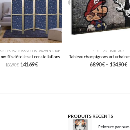
SINS
,
PARAVENTS 5 VOLETS
,
PARAVENTS JAPONAIS
STREET ART
,
TABLEAUX
motifs d'étoiles et constellations
Tableau champignons art urbain m
141,69
€
68,90
€
–
134,90
€
188,90
€
PRODUITS RÉCENTS
Peinture par numé