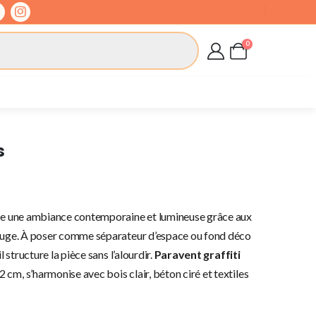
0
s
fuse une ambiance contemporaine et lumineuse grâce aux
 rouge. À poser comme séparateur d’espace ou fond déco
l structure la pièce sans l’alourdir.
Paravent graffiti
m, s’harmonise avec bois clair, béton ciré et textiles