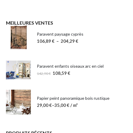
MEILLEURES VENTES
Paravent paysage cyprès
106,89
€
–
204,29
€
Paravent enfants oiseaux arc en ciel
108,59
€
142,90
€
Papier peint panoramique bois rustique
29,00
€
–
35,00
€
/ m²
PRODUITS RÉCENTS