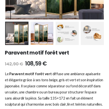
Paravent motif forêt vert
108,59
€
142,90
€
Le
Paravent motif forêt vert
diffuse une ambiance apaisante
et élégante grâce à ses tons beige, gris et vert et son inspiration
japonaise. Il se place comme séparateur ou fond décoratif dans
un salon, une chambre ou un bureau pour structurer l’espace
sans alourdir la pièce. Sa taille 135×172 en fait un élément
sculptural qui s’harmonise avec bois clair, lin et teintes naturelles.