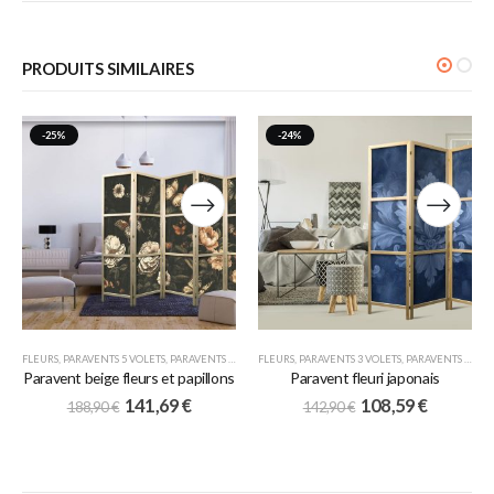
PRODUITS SIMILAIRES
-25%
-24%
FLEURS
,
PARAVENTS 5 VOLETS
,
PARAVENTS JAPONAIS
FLEURS
,
PARAVENTS 3 VOLETS
,
PARAVENTS JAPONAIS
Paravent beige fleurs et papillons
Paravent fleuri japonais
141,69
€
108,59
€
188,90
€
142,90
€