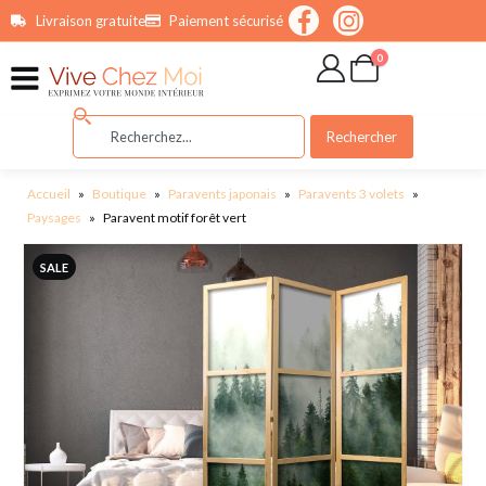
contenu
Livraison gratuite
Paiement sécurisé
principal
0
Rechercher
Accueil
»
Boutique
»
Paravents japonais
»
Paravents 3 volets
»
Paysages
»
Paravent motif forêt vert
SALE