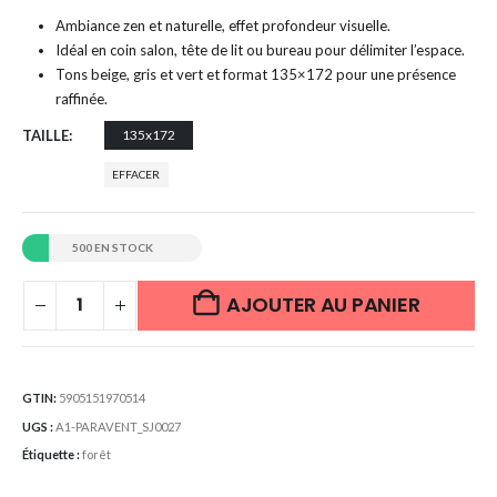
Ambiance zen et naturelle, effet profondeur visuelle.
Idéal en coin salon, tête de lit ou bureau pour délimiter l’espace.
Tons beige, gris et vert et format 135×172 pour une présence
raffinée.
TAILLE
135x172
EFFACER
500 EN STOCK
AJOUTER AU PANIER
GTIN:
5905151970514
UGS :
A1-PARAVENT_SJ0027
Étiquette :
forêt