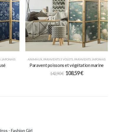
 JAPONAIS
ANIMAUX
,
PARAVENTS 3 VOLETS
,
PARAVENTS JAPONAIS
 usé
Paravent poissons et végétation marine
108,59
€
142,90
€
ros - Fashion Girl