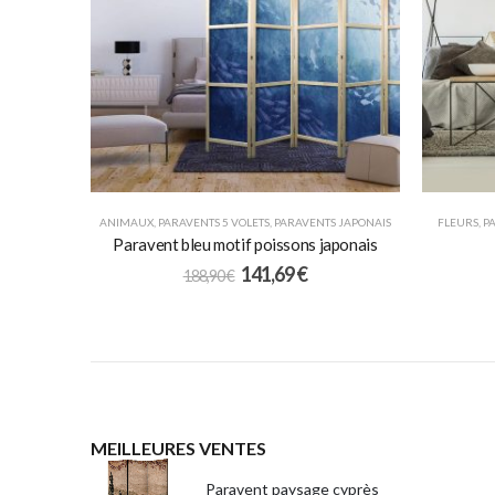
ANIMAUX
,
PARAVENTS 5 VOLETS
,
PARAVENTS JAPONAIS
FLEURS
,
P
Paravent bleu motif poissons japonais
141,69
€
188,90
€
MEILLEURES VENTES
Paravent paysage cyprès