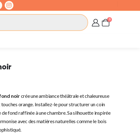
0
noir
fond noir
crée une ambiance théâtrale et chaleureuse
t touches orange. Installez-le pour structurer un coin
e de fond raffinée à une chambre. Sa silhouette inspirée
armonise avec des matières naturelles comme le bois
sophistiqué.