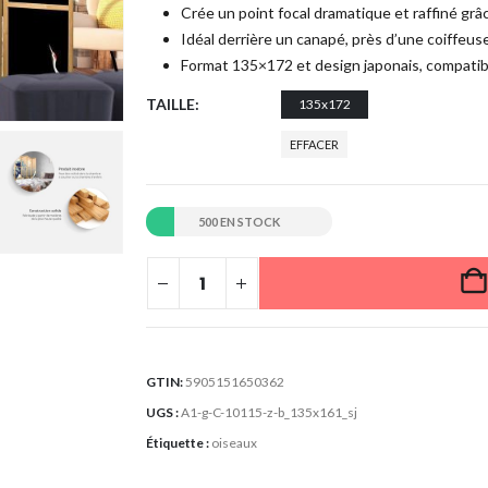
Crée un point focal dramatique et raffiné grâ
Idéal derrière un canapé, près d’une coiffeus
Format 135×172 et design japonais, compatible
TAILLE
135x172
EFFACER
500 EN STOCK
GTIN:
5905151650362
UGS :
A1-g-C-10115-z-b_135x161_sj
Étiquette :
oiseaux