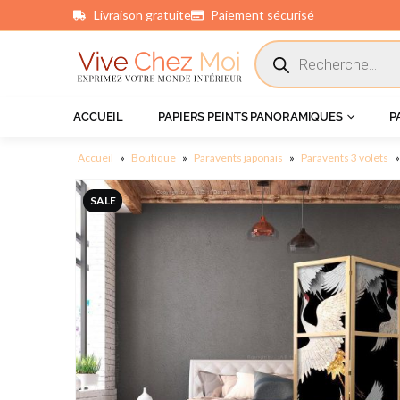
Livraison gratuite
Paiement sécurisé
principal
ACCUEIL
PAPIERS PEINTS PANORAMIQUES
P
Accueil
»
Boutique
»
Paravents japonais
»
Paravents 3 volets
SALE