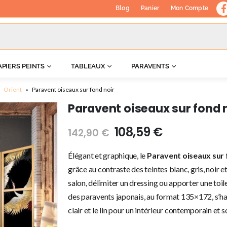
Blog
Panier
Mon Compte
APIERS PEINTS
TABLEAUX
PARAVENTS
»
Orient
»
Paravent oiseaux sur fond noir
Paravent oiseaux sur fond 
108,59
€
142,90
€
Élégant et graphique, le
Paravent oiseaux sur 
grâce au contraste des teintes blanc, gris, noir e
salon, délimiter un dressing ou apporter une toil
des paravents japonais, au format 135×172, s’h
clair et le lin pour un intérieur contemporain et 