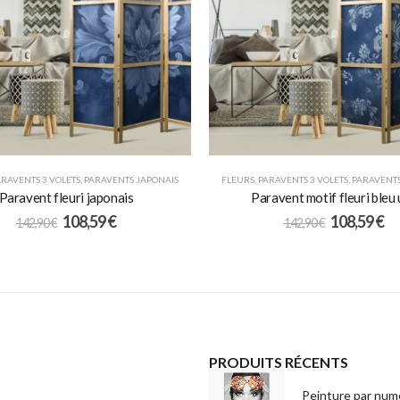
ARAVENTS 3 VOLETS
,
PARAVENTS JAPONAIS
FLEURS
,
PARAVENTS 3 VOLETS
,
PARAVENTS
Paravent fleuri japonais
Paravent motif fleuri bleu
108,59
€
108,59
€
142,90
€
142,90
€
PRODUITS RÉCENTS
Peinture par numé