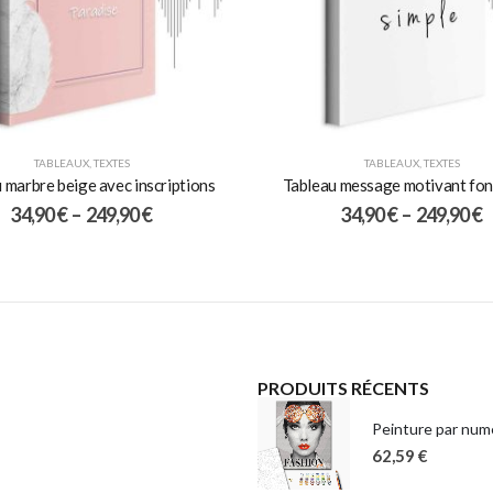
TABLEAUX
,
TEXTES
TABLEAUX
,
TEXTES
 marbre beige avec inscriptions
Tableau message motivant fon
34,90
€
–
249,90
€
34,90
€
–
249,90
€
PRODUITS RÉCENTS
Peinture par numé
62,59
€