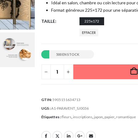
Idéal en salon, chambre ou coin lecture pour d
Format généreux 225×172 pour une séparatio
TAILLE
225x172
EFFACER
500 EN STOCK
GTIN:
5905151634713
UGS :
A1-PARAVENT_SJ0036
Étiquettes :
fleurs
,
inscriptions
,
japon
,
papier
,
romantique