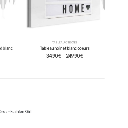
TABLEAUX
,
TEXTES
d blanc
Tableau noir et blanc coeurs
34,90
€
–
249,90
€
ros - Fashion Girl