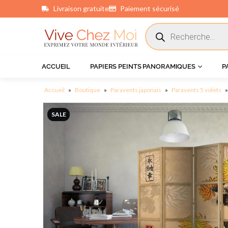
Livraison gratuite
Paiement sécurisé
principal
ACCUEIL
PAPIERS PEINTS PANORAMIQUES
P
Accueil
»
Boutique
»
Paravents japonais
»
Paravents 5 volets
SALE