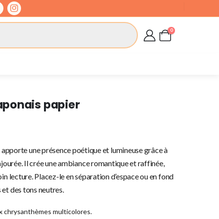
0
aponais papier
r
apporte une présence poétique et lumineuse grâce à
ajourée. Il crée une ambiance romantique et raffinée,
oin lecture. Placez-le en séparation d’espace ou en fond
et des tons neutres.
ux chrysanthèmes multicolores.