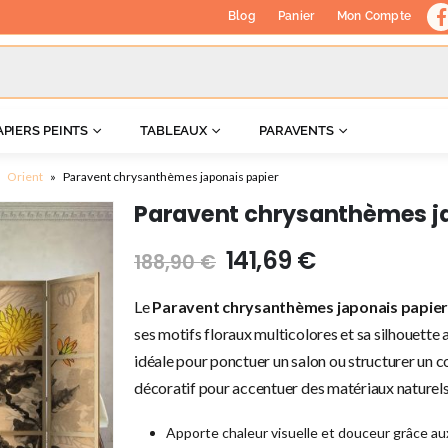
Blog
Panier
Mon Compte
APIERS PEINTS
TABLEAUX
PARAVENTS
»
Orient
»
Paravent chrysanthèmes japonais papier
Paravent chrysanthèmes j
141,69
€
188,90
€
Le
Paravent chrysanthèmes japonais papie
ses motifs floraux multicolores et sa silhouette 
idéale pour ponctuer un salon ou structurer un c
décoratif pour accentuer des matériaux naturels 
Apporte chaleur visuelle et douceur grâce a