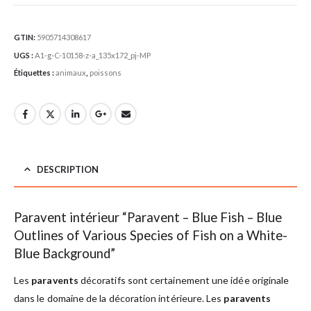
GTIN:
5905714308617
UGS :
A1-g-C-10158-z-a_135x172_pj-MP
Étiquettes :
animaux
,
poissons
DESCRIPTION
Paravent intérieur “Paravent – Blue Fish – Blue
Outlines of Various Species of Fish on a White-
Blue Background”
Les
paravents
décoratifs sont certainement une idée originale
dans le domaine de la décoration intérieure. Les
paravents