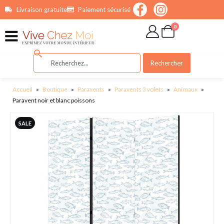
contenu
Livraison gratuite
Paiement sécurisé
principal
0
Rechercher
Accueil
»
Boutique
»
Paravents
»
Paravents 3 volets
»
Animaux
»
Paravent noir et blanc poissons
SALE