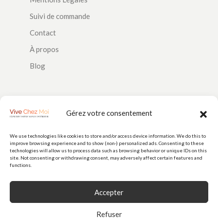
Suivi de commande
Contact
À propos
Blog
SUIVEZ-NOUS
Gérez votre consentement
We use technologies like cookies to store and/or access device information. We do this to
improve browsing experience and to show (non-) personalized ads. Consenting to these
PAIEMENTS
technologies will allow us to process data such as browsing behavior or unique IDs on this
site. Not consenting or withdrawing consent, may adversely affect certain features and
functions.
Accepter
Refuser