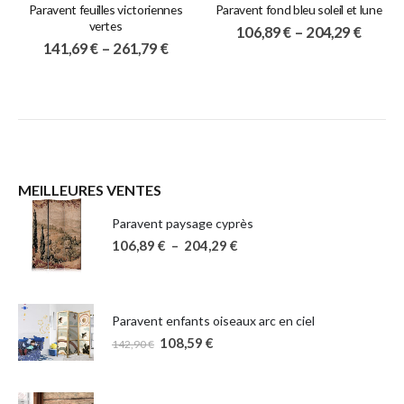
Paravent feuilles victoriennes
Paravent fond bleu soleil et lune
vertes
106,89
€
–
204,29
€
141,69
€
–
261,79
€
MEILLEURES VENTES
Paravent paysage cyprès
106,89
€
–
204,29
€
Paravent enfants oiseaux arc en ciel
108,59
€
142,90
€