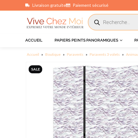
Livraison gratuite
Paiement sécurisé
principal
ACCUEIL
PAPIERS PEINTS PANORAMIQUES
P
Accueil
»
Boutique
»
Paravents
»
Paravents 3 volets
»
Anima
SALE