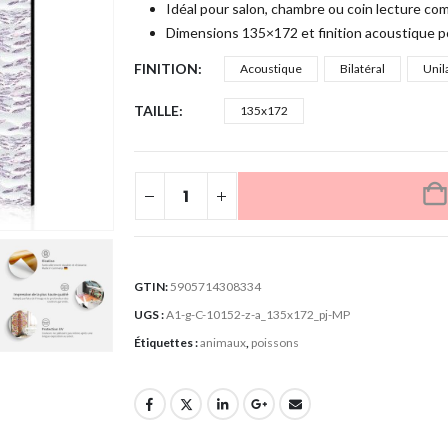
Idéal pour salon, chambre ou coin lecture co
Dimensions 135×172 et finition acoustique p
FINITION
Acoustique
Bilatéral
Unil
TAILLE
135x172
GTIN:
5905714308334
UGS :
A1-g-C-10152-z-a_135x172_pj-MP
Étiquettes :
animaux
,
poissons