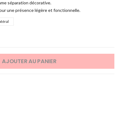
mme séparation décorative.
our une présence légère et fonctionnelle.
atéral
AJOUTER AU PANIER