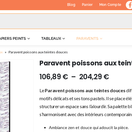
Blog
Panier
Mon Compte
APIERS PEINTS
TABLEAUX
PARAVENTS
ux
»
Paravent poissons aux teintes douces
Paravent poissons aux tei
106,89
€
–
204,29
€
Le
Paravent poissons aux teintes douces
dif
motifs délicats et ses tons pastels. Il se place
structurer un espace sans l’alourdir. Sa palette bl
s’harmonisent avec des intérieurs contemporai
Ambiance zen et douce qui adoucit la pièce.