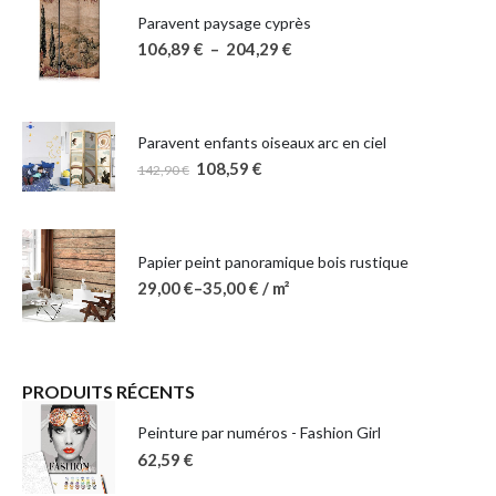
Paravent paysage cyprès
106,89
€
–
204,29
€
Paravent enfants oiseaux arc en ciel
108,59
€
142,90
€
Papier peint panoramique bois rustique
29,00
€
–
35,00
€
/ m²
PRODUITS RÉCENTS
Peinture par numéros - Fashion Girl
62,59
€