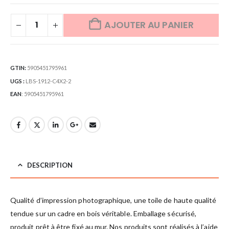
AJOUTER AU PANIER
GTIN:
5905451795961
UGS :
LBS-1912-C4X2-2
EAN
:
5905451795961
DESCRIPTION
Qualité d’impression photographique, une toile de haute qualité
tendue sur un cadre en bois véritable. Emballage sécurisé,
produit prêt à être fixé au mur. Nos produits sont réalisés à l’aide