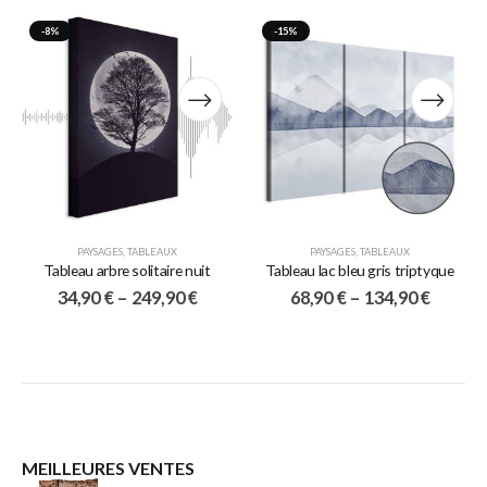
-8%
-15%
PAYSAGES
,
TABLEAUX
PAYSAGES
,
TABLEAUX
Tableau arbre solitaire nuit
Tableau lac bleu gris triptyque
34,90
€
–
249,90
€
68,90
€
–
134,90
€
MEILLEURES VENTES