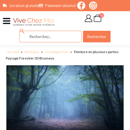
contenu
Livraison gratuite
Paiement sécurisé
principal
0
Rechercher
Accueil
»
Boutique
»
Uncategorized
»
Peinture en plusieurs parties
Paysage Forestier 3D Brumeux