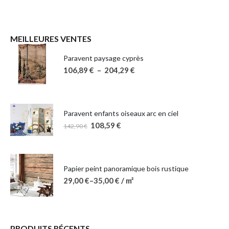
MEILLEURES VENTES
Paravent paysage cyprès
106,89
€
–
204,29
€
Paravent enfants oiseaux arc en ciel
108,59
€
142,90
€
Papier peint panoramique bois rustique
29,00
€
–
35,00
€
/ m²
PRODUITS RÉCENTS