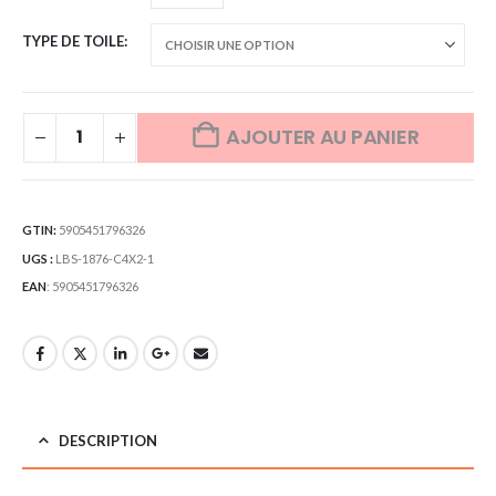
TYPE DE TOILE
AJOUTER AU PANIER
GTIN:
5905451796326
UGS :
LBS-1876-C4X2-1
EAN
:
5905451796326
DESCRIPTION