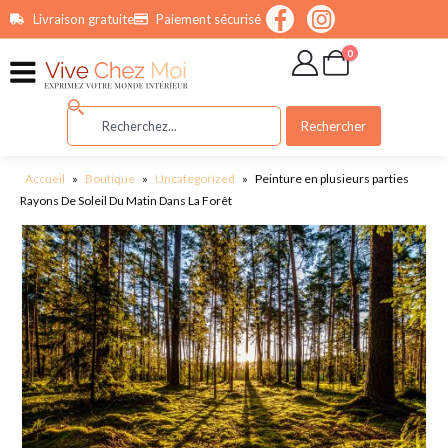
contenu
Livraison gratuite
Paiement sécurisé
principal
0
Rechercher
Accueil
»
Boutique
»
Uncategorized
»
Peinture en plusieurs parties
Rayons De Soleil Du Matin Dans La Forêt