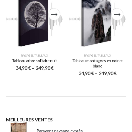
PAYSAGES
,
TABLEAUX
PAYSAGES
,
TABLEAUX
Tableau arbre solitaire nuit
Tableau montagnes en noir et
blanc
34,90
€
–
249,90
€
34,90
€
–
249,90
€
MEILLEURES VENTES
Paravent paysage cyprès