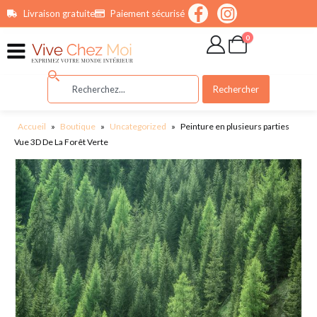
contenu
Livraison gratuite
Paiement sécurisé
principal
0
Rechercher
Accueil
»
Boutique
»
Uncategorized
»
Peinture en plusieurs parties
Vue 3D De La Forêt Verte