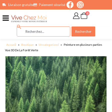
contenu
Livraison gratuite
Paiement sécurisé
principal
0
Rechercher
Accueil
»
Boutique
»
Uncategorized
»
Peinture en plusieurs parties
Vue 3D De La Forêt Verte