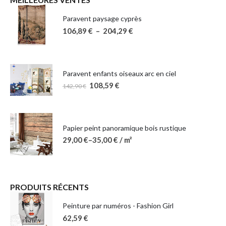
Paravent paysage cyprès
106,89
€
–
204,29
€
Paravent enfants oiseaux arc en ciel
108,59
€
142,90
€
Papier peint panoramique bois rustique
29,00
€
–
35,00
€
/ m²
PRODUITS RÉCENTS
Peinture par numéros - Fashion Girl
62,59
€