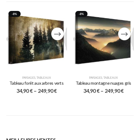
-8%
-8%
PAYSAGES
,
TABLEAUX
PAYSAGES
,
TABLEAUX
Tableau forêt aux arbres verts
Tableau montagne nuages gris
34,90
€
–
249,90
€
34,90
€
–
249,90
€
MEILLEURES VENTES