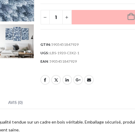
GTIN:
5905451847929
UGS :
LBS-1920-C3X2-1
EAN
:
5905451847929
AVIS (0)
lité tendue sur un cadre en bois véritable. Emballage sécurisé, produit 
ment saine.