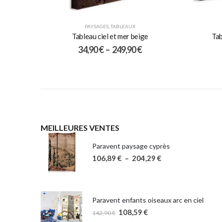
PAYSAGES
,
TABLEAUX
Tableau ciel et mer beige
Tab
34,90
€
–
249,90
€
MEILLEURES VENTES
Paravent paysage cyprès
106,89
€
–
204,29
€
Paravent enfants oiseaux arc en ciel
108,59
€
142,90
€