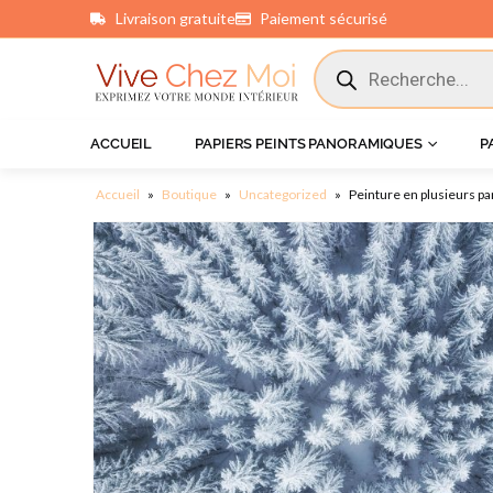
Livraison gratuite
Paiement sécurisé
principal
ACCUEIL
PAPIERS PEINTS PANORAMIQUES
P
Accueil
»
Boutique
»
Uncategorized
»
Peinture en plusieurs pa