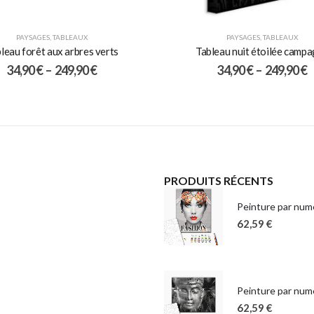
PAYSAGES
,
TABLEAUX
PAYSAGES
,
TABLEAUX
leau forêt aux arbres verts
Tableau nuit étoilée camp
34,90
€
–
249,90
€
34,90
€
–
249,90
€
PRODUITS RÉCENTS
Peinture par numé
62,59
€
Peinture par num
62,59
€