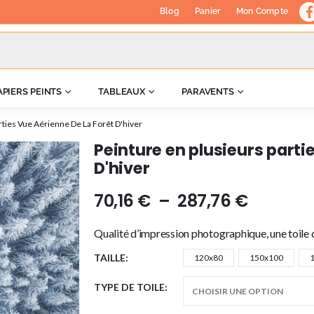
Blog
Panier
Mon Compte
APIERS PEINTS
TABLEAUX
PARAVENTS
rties Vue Aérienne De La Forêt D'hiver
Peinture en plusieurs parti
D'hiver
70,16
€
–
287,76
€
Qualité d’impression photographique, une toile d
TAILLE
120x80
150x100
TYPE DE TOILE