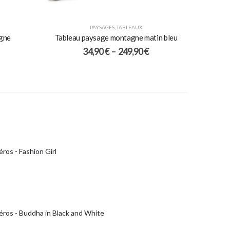
PAYSAGES
,
TABLEAUX
agne
Tableau paysage montagne matin bleu
34,90
€
–
249,90
€
ros - Fashion Girl
éros - Buddha in Black and White