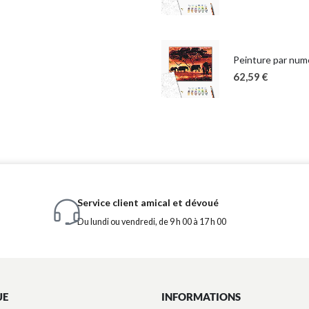
Peinture par numé
62,59
€
Service client amical et dévoué
Du lundi ou vendredi, de 9 h 00 à 17 h 00
UE
INFORMATIONS