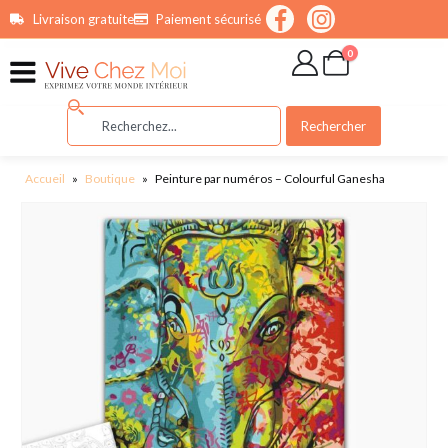
contenu
Livraison gratuite
Paiement sécurisé
principal
0
Rechercher
Accueil
»
Boutique
»
Peinture par numéros – Colourful Ganesha