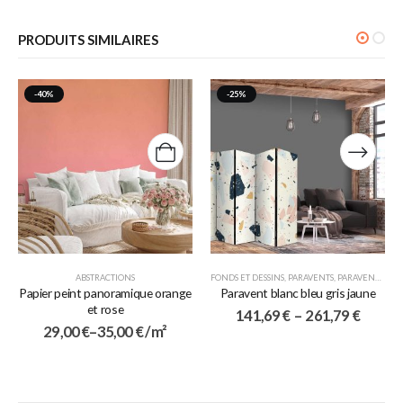
PRODUITS SIMILAIRES
-40%
-25%
ABSTRACTIONS
FONDS ET DESSINS
,
PARAVENTS
,
PARAVENTS 5 VOLETS
Papier peint panoramique orange
Paravent blanc bleu gris jaune
et rose
141,69
€
–
261,79
€
29,00
€
–
35,00
€
/ m²