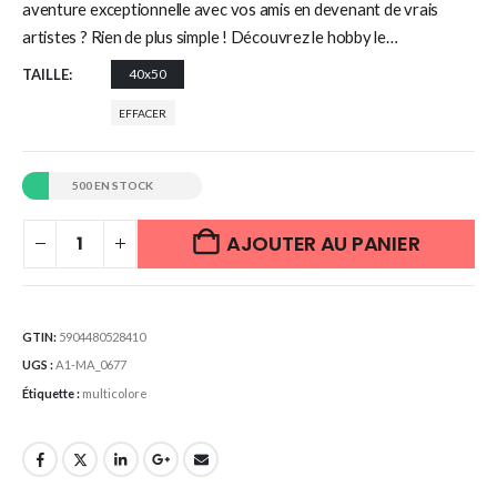
aventure exceptionnelle avec vos amis en devenant de vrais
artistes ? Rien de plus simple ! Découvrez le hobby le…
TAILLE
40x50
EFFACER
500 EN STOCK
AJOUTER AU PANIER
GTIN:
5904480528410
UGS :
A1-MA_0677
Étiquette :
multicolore