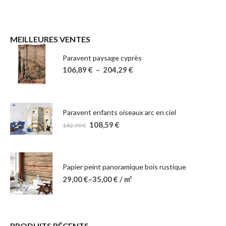
MEILLEURES VENTES
Paravent paysage cyprès
106,89
€
–
204,29
€
Paravent enfants oiseaux arc en ciel
108,59
€
142,90
€
Papier peint panoramique bois rustique
29,00
€
–
35,00
€
/ m²
PRODUITS RÉCENTS