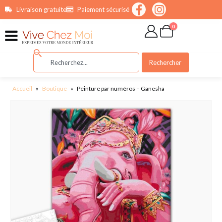
contenu
Livraison gratuite
Paiement sécurisé
principal
0
Rechercher
Accueil
»
Boutique
»
Peinture par numéros – Ganesha