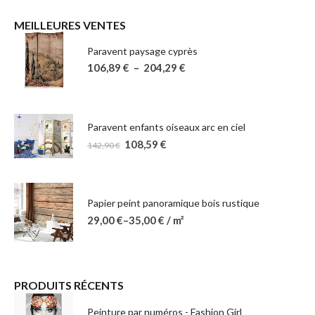
MEILLEURES VENTES
Paravent paysage cyprès
106,89
€
–
204,29
€
Paravent enfants oiseaux arc en ciel
108,59
€
142,90
€
Papier peint panoramique bois rustique
29,00
€
–
35,00
€
/ m²
PRODUITS RÉCENTS
Peinture par numéros - Fashion Girl