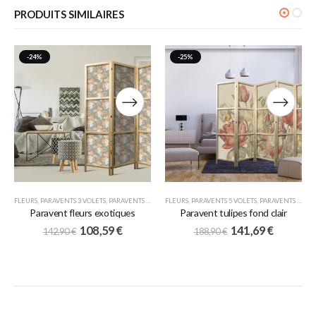
PRODUITS SIMILAIRES
-24%
-25%
FLEURS
,
PARAVENTS 3 VOLETS
,
PARAVENTS JAPONAIS
FLEURS
,
PARAVENTS 5 VOLETS
,
PARAVENTS JAPONAIS
Paravent fleurs exotiques
Paravent tulipes fond clair
108,59
€
141,69
€
142,90
€
188,90
€