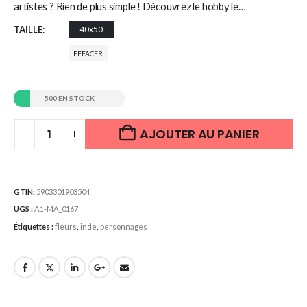
artistes ? Rien de plus simple ! Découvrez le hobby le…
TAILLE
40x50
EFFACER
500 EN STOCK
AJOUTER AU PANIER
GTIN:
5903301903504
UGS :
A1-MA_0167
Étiquettes :
fleurs
,
inde
,
personnages