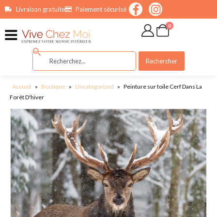
contenu
Livraison gratuite
Paiement sécurisé
principal
0
Rechercher
Accueil
»
Boutique
»
Uncategorized
»
Peinture sur toile Cerf Dans La
Forêt D'hiver