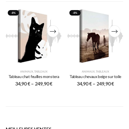
-8%
-8%
ANIMAUX
,
TABLEAUX
ANIMAUX
,
TABLEAUX
Tableau chat feuilles monstera
Tableau chevaux beige sur toile
34,90
€
–
249,90
€
34,90
€
–
249,90
€
MEILLEURES VENTES