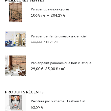
Paravent paysage cyprès
106,89
€
–
204,29
€
Paravent enfants oiseaux arc en ciel
108,59
€
142,90
€
Papier peint panoramique bois rustique
29,00
€
–
35,00
€
/ m²
PRODUITS RÉCENTS
Peinture par numéros - Fashion Girl
62,59
€