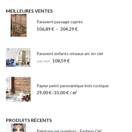
MEILLEURES VENTES
Paravent paysage cyprès
106,89
€
–
204,29
€
Paravent enfants oiseaux arc en ciel
108,59
€
142,90
€
Papier peint panoramique bois rustique
29,00
€
–
35,00
€
/ m²
PRODUITS RÉCENTS
Peinture par numéros - Fashion Girl