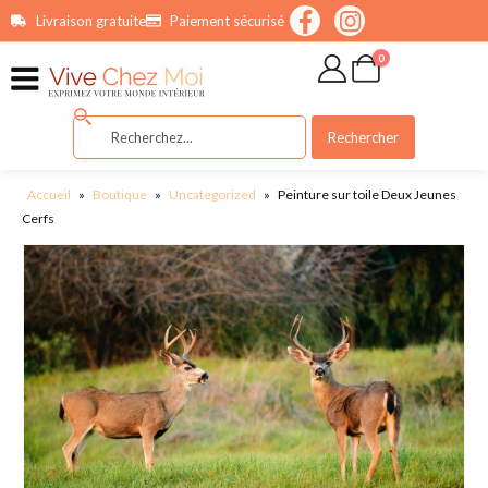
contenu
Livraison gratuite
Paiement sécurisé
principal
0
Rechercher
Accueil
»
Boutique
»
Uncategorized
»
Peinture sur toile Deux Jeunes
Cerfs