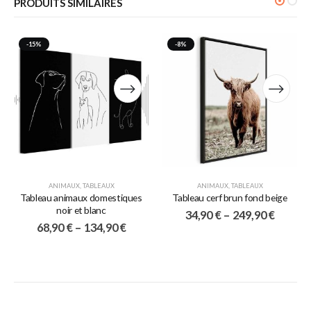
PRODUITS SIMILAIRES
-15%
-8%
ANIMAUX
,
TABLEAUX
ANIMAUX
,
TABLEAUX
Tableau animaux domestiques
Tableau cerf brun fond beige
noir et blanc
34,90
€
–
249,90
€
68,90
€
–
134,90
€