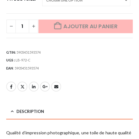
AJOUTER AU PANIER
GTIN:
5905451593574
UGS :
LB-972-C
EAN
:
5905451593574
DESCRIPTION
Qualité d’impression photographique, une toile de haute qualité