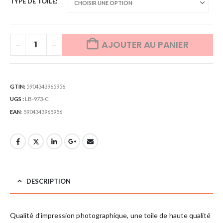
TYPE DE TOILE
AJOUTER AU PANIER
GTIN:
5904343965956
UGS :
LB-973-C
EAN
:
5904343965956
DESCRIPTION
Qualité d’impression photographique, une toile de haute qualité