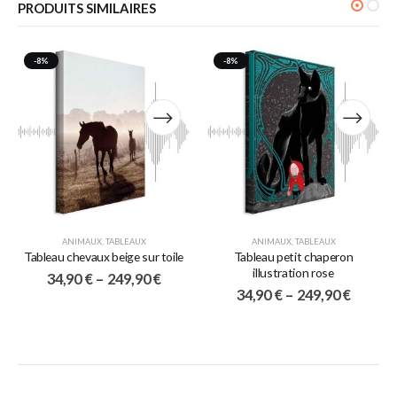
PRODUITS SIMILAIRES
-8%
-8%
ANIMAUX
,
TABLEAUX
ANIMAUX
,
TABLEAUX
Tableau chevaux beige sur toile
Tableau petit chaperon
illustration rose
34,90
€
–
249,90
€
34,90
€
–
249,90
€