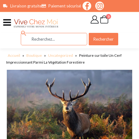
contenu
Livraison gratuite
Paiement sécurisé
principal
0
Rechercher
Accueil
»
Boutique
»
Uncategorized
»
Peinture sur toile Un Cerf
Impressionnant Parmi La Végétation Forestière