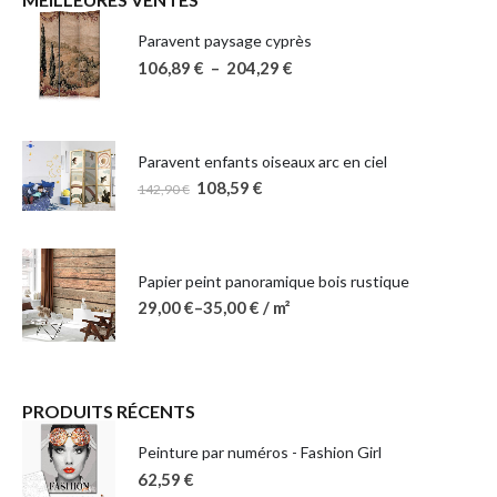
Paravent paysage cyprès
106,89
€
–
204,29
€
Paravent enfants oiseaux arc en ciel
108,59
€
142,90
€
Papier peint panoramique bois rustique
29,00
€
–
35,00
€
/ m²
PRODUITS RÉCENTS
Peinture par numéros - Fashion Girl
62,59
€