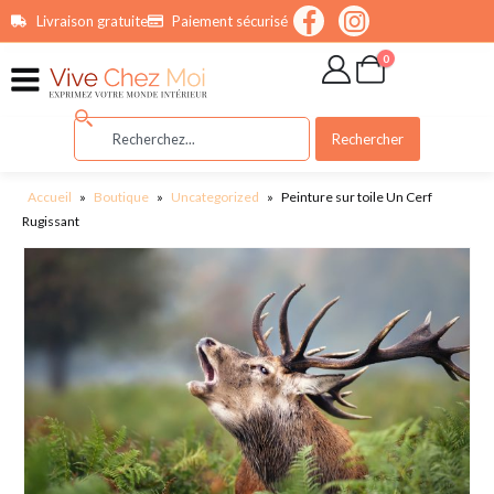
contenu
Livraison gratuite
Paiement sécurisé
principal
0
Rechercher
Accueil
»
Boutique
»
Uncategorized
»
Peinture sur toile Un Cerf
Rugissant