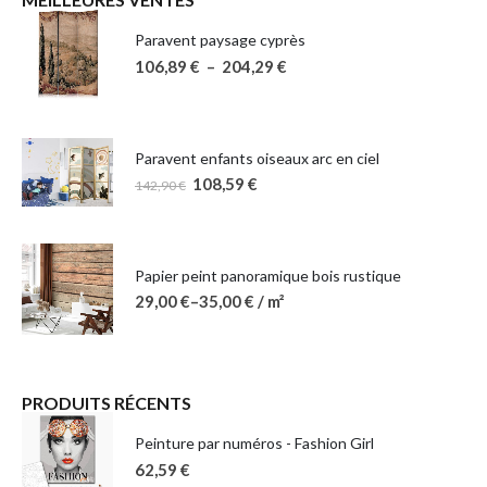
Paravent paysage cyprès
106,89
€
–
204,29
€
Paravent enfants oiseaux arc en ciel
108,59
€
142,90
€
Papier peint panoramique bois rustique
29,00
€
–
35,00
€
/ m²
PRODUITS RÉCENTS
Peinture par numéros - Fashion Girl
62,59
€