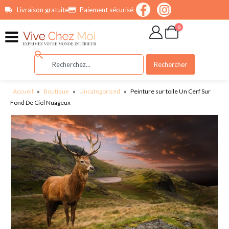
contenu
Livraison gratuite
Paiement sécurisé
principal
0
Rechercher
Accueil
»
Boutique
»
Uncategorized
»
Peinture sur toile Un Cerf Sur
Fond De Ciel Nuageux