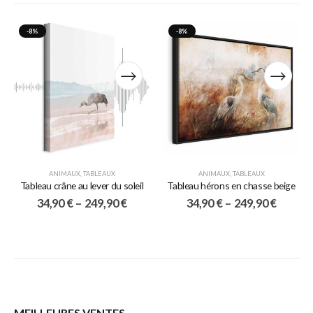
-8%
-8%
ANIMAUX
,
TABLEAUX
ANIMAUX
,
TABLEAUX
Tableau crâne au lever du soleil
Tableau hérons en chasse beige
34,90
€
–
249,90
€
34,90
€
–
249,90
€
MEILLEURES VENTES