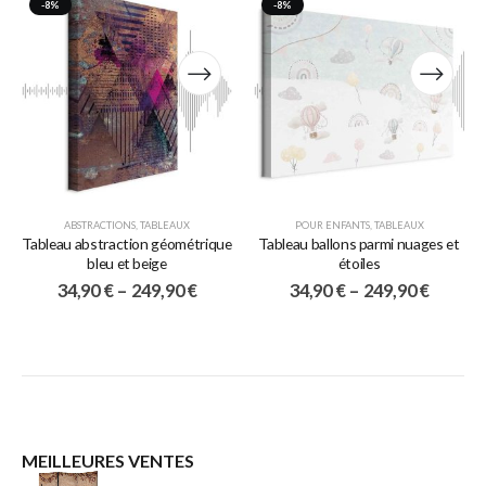
-8%
-8%
ABSTRACTIONS
,
TABLEAUX
POUR ENFANTS
,
TABLEAUX
Tableau abstraction géométrique
Tableau ballons parmi nuages et
bleu et beige
étoiles
34,90
€
–
249,90
€
34,90
€
–
249,90
€
MEILLEURES VENTES