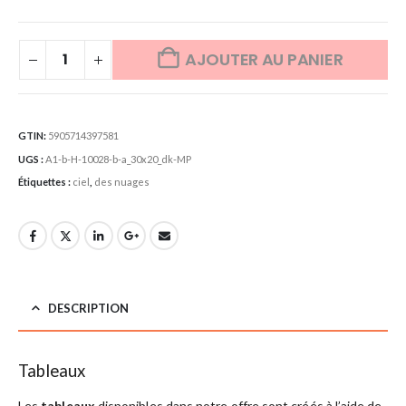
AJOUTER AU PANIER
GTIN:
5905714397581
UGS :
A1-b-H-10028-b-a_30x20_dk-MP
Étiquettes :
ciel
,
des nuages
DESCRIPTION
Tableaux
Les
tableaux
disponibles dans notre offre sont créés à l’aide de