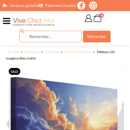
contenu
Livraison gratuite
Paiement sécurisé
principal
0
Rechercher
Accueil
»
Boutique
»
Tableaux
»
Fonds et dessins
»
Tableau ciel
nuageux bleu violet
SALE