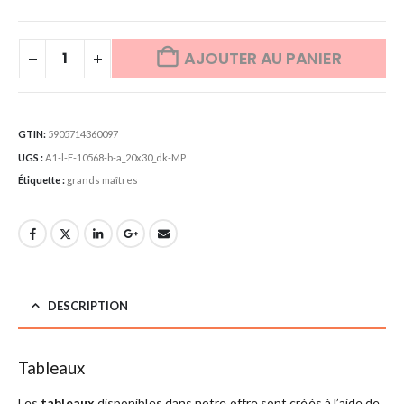
AJOUTER AU PANIER
GTIN:
5905714360097
UGS :
A1-l-E-10568-b-a_20x30_dk-MP
Étiquette :
grands maîtres
DESCRIPTION
Tableaux
Les
tableaux
disponibles dans notre offre sont créés à l’aide de