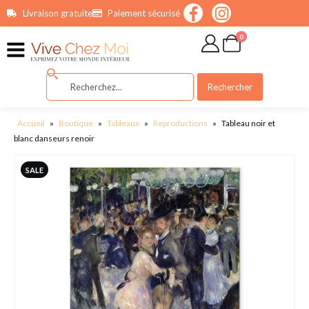
contenu
Livraison gratuite
Paiement sécurisé
principal
0
Rechercher
Accueil
»
Boutique
»
Tableaux
»
Reproductions
»
Tableau noir et
blanc danseurs renoir
SALE