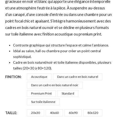
gracieuse en noir et blanc qui apporte une élégance intemporelle
et une atmosphère feutrée à la pièce. À suspendre au-dessus
d’un canapé, d’une console d’entrée ou dans une chambre pour un
point focal chic et apaisant. S’intègre harmonieusement avec des
cadres en bois naturel ou noir et se décline en plusieurs formats
sur toile italienne avec finition acoustique ou premium print.
Contraste graphique qui structure l’espace et calme l’ambiance.
Idéal au salon, hall ou chambre pour créer un point central
sophistiqué.
Cadre en bois naturel/noir et toile italienne disponibles, plusieurs
tailles (20×30 à 80×120).
FINITION
Acoustique
Dans un cadre en bois naturel
Dans un cadre en bois naturel noir
Premium Print
Standard
Sur toile italienne
TAILLE
20x30
40x60
60x90
80x120