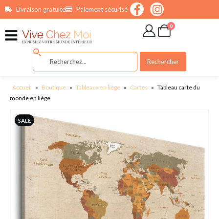
contenu
Livraison gratuite
Paiement sécurisé
principal
0
Rechercher
Accueil
»
Boutique
»
Tableaux en liège
»
Cartes
»
Tableau carte du
monde en liège
SALE