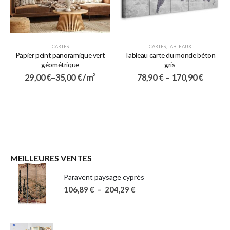
CARTES
CARTES
,
TABLEAUX
Papier peint panoramique vert
Tableau carte du monde béton
géométrique
gris
29,00
€
–
35,00
€
/ m²
78,90
€
–
170,90
€
MEILLEURES VENTES
Paravent paysage cyprès
106,89
€
–
204,29
€