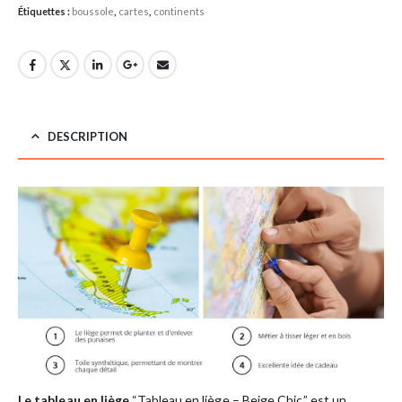
Étiquettes :
boussole
,
cartes
,
continents
DESCRIPTION
Le tableau en liège
“Tableau en liège – Beige Chic” est un