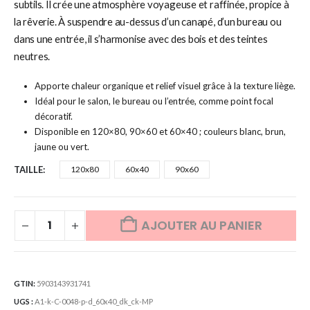
subtils. Il crée une atmosphère voyageuse et raffinée, propice à
la rêverie. À suspendre au-dessus d’un canapé, d’un bureau ou
dans une entrée, il s’harmonise avec des bois et des teintes
neutres.
Apporte chaleur organique et relief visuel grâce à la texture liège.
Idéal pour le salon, le bureau ou l’entrée, comme point focal
décoratif.
Disponible en 120×80, 90×60 et 60×40 ; couleurs blanc, brun,
jaune ou vert.
TAILLE
120x80
60x40
90x60
AJOUTER AU PANIER
GTIN:
5903143931741
UGS :
A1-k-C-0048-p-d_60x40_dk_ck-MP