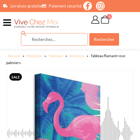
contenu
Livraison gratuite
Paiement sécurisé
principal
0
Rechercher
Accueil
»
Boutique
»
Tableaux
»
Animaux
»
Tableau flamant rose
palmiers
SALE