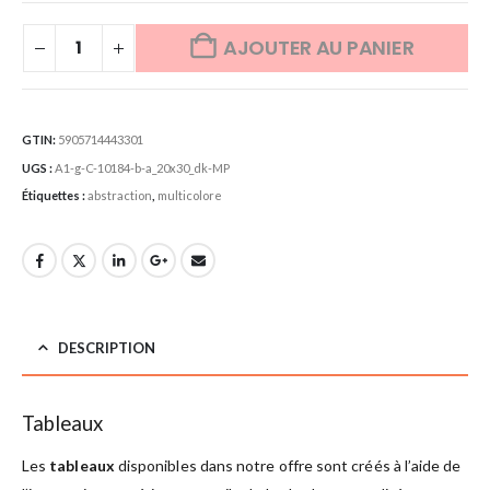
AJOUTER AU PANIER
GTIN:
5905714443301
UGS :
A1-g-C-10184-b-a_20x30_dk-MP
Étiquettes :
abstraction
,
multicolore
DESCRIPTION
Tableaux
Les
tableaux
disponibles dans notre offre sont créés à l’aide de