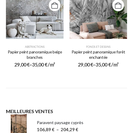
ABSTRACTIONS
FONDS ET DESSINS
Papier peint panoramique beige
Papier peint panoramique forêt
branches
enchantée
29,00
€
–
35,00
€
/ m²
29,00
€
–
35,00
€
/ m²
MEILLEURES VENTES
Paravent paysage cyprès
106,89
€
–
204,29
€