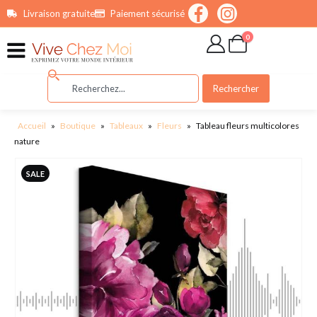
contenu
Livraison gratuite
Paiement sécurisé
principal
0
Rechercher
Accueil
»
Boutique
»
Tableaux
»
Fleurs
»
Tableau fleurs multicolores
nature
SALE