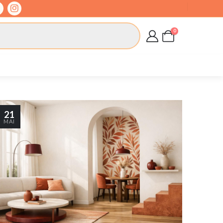
0
21
MAI