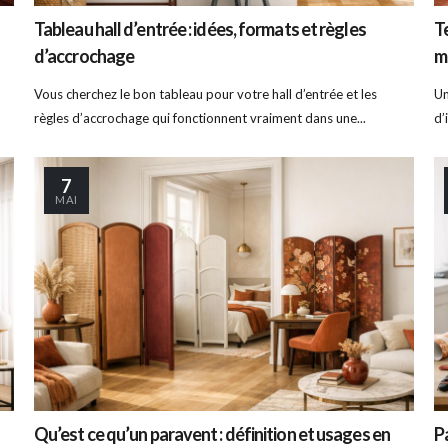
Tableau hall d’entrée : idées, formats et règles
T
d’accrochage
m
Vous cherchez le bon tableau pour votre hall d’entrée et les
Un
règles d’accrochage qui fonctionnent vraiment dans une...
d’
7
MAI
Qu’est ce qu’un paravent : définition et usages en
P