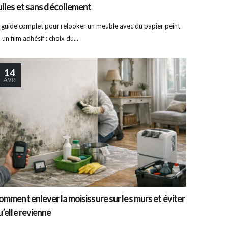
ulles et sans décollement
 guide complet pour relooker un meuble avec du papier peint
 un film adhésif : choix du...
14
AVR
omment enlever la moisissure sur les murs et éviter
u’elle revienne