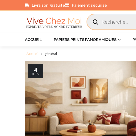
Livraison gratuite
Paiement sécurisé
ACCUEIL
PAPIERS PEINTS PANORAMIQUES
P
Accueil
»
général
4
JUIN