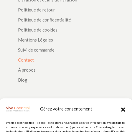
Politique de retour
Politique de confidentialité
Politique de cookies
Mentions Légales
Suivi de commande
Contact
À propos
Blog
SUIVEZ-NOUS
Gérez votre consentement
We use technologies like cookies to store and/or access device information. We do this to
improve browsing experience and to show (non-) personalized ads. Consenting to these
technologies will allow us to process data such as browsing behavior or unique IDs on this