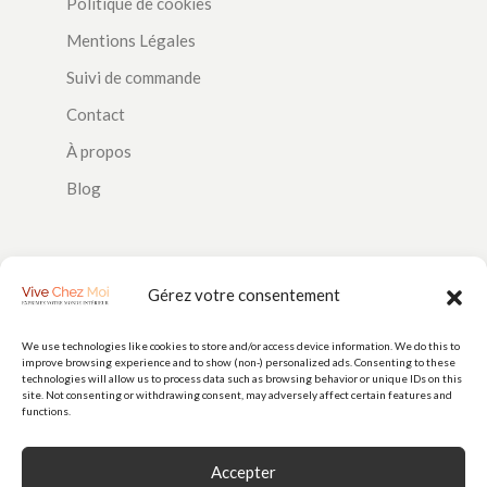
Politique de cookies
Mentions Légales
Suivi de commande
Contact
À propos
Blog
SUIVEZ-NOUS
Gérez votre consentement
We use technologies like cookies to store and/or access device information. We do this to
improve browsing experience and to show (non-) personalized ads. Consenting to these
PAIEMENTS
technologies will allow us to process data such as browsing behavior or unique IDs on this
site. Not consenting or withdrawing consent, may adversely affect certain features and
functions.
Accepter