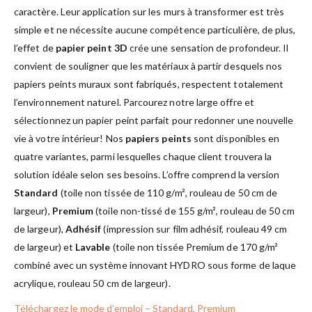
caractère. Leur application sur les murs à transformer est très
simple et ne nécessite aucune compétence particulière, de plus,
l’effet de
papier peint 3D
crée une sensation de profondeur. Il
convient de souligner que les matériaux à partir desquels nos
papiers peints muraux sont fabriqués, respectent totalement
l’environnement naturel. Parcourez notre large offre et
sélectionnez un papier peint parfait pour redonner une nouvelle
vie à votre intérieur! Nos
papiers peints
sont disponibles en
quatre variantes, parmi lesquelles chaque client trouvera la
solution idéale selon ses besoins. L’offre comprend la version
Standard
(toile non tissée de 110 g/m², rouleau de 50 cm de
largeur),
Premium
(toile non-tissé de 155 g/m², rouleau de 50 cm
de largeur),
Adhésif
(impression sur film adhésif, rouleau 49 cm
de largeur) et
Lavable
(toile non tissée Premium de 170 g/m²
combiné avec un système innovant HYDRO sous forme de laque
acrylique, rouleau 50 cm de largeur).
Téléchargez le mode d’emploi – Standard, Premium