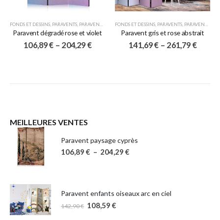
FONDS ET DESSINS
,
PARAVENTS
,
PARAVENTS 3 VOLETS
FONDS ET DESSINS
,
PARAVENTS
,
PARAVENTS 5 VOLETS
Paravent dégradé rose et violet
Paravent gris et rose abstrait
106,89
€
–
204,29
€
141,69
€
–
261,79
€
MEILLEURES VENTES
Paravent paysage cyprès
106,89
€
–
204,29
€
Paravent enfants oiseaux arc en ciel
108,59
€
142,90
€