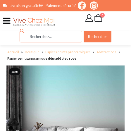
contenu
Livraison gratuite
Paiement sécurisé
principal
0
Rechercher
Accueil
»
Boutique
»
Papiers peints panoramiques
»
Abstractions
»
Papier peint panoramique dégradé bleu rose
-40%