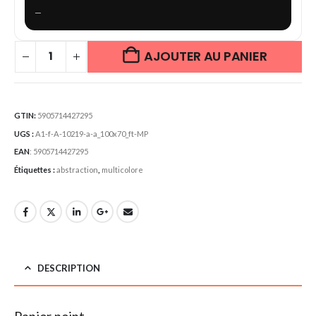
—
AJOUTER AU PANIER
GTIN:
5905714427295
UGS :
A1-f-A-10219-a-a_100x70_ft-MP
EAN
:
5905714427295
Étiquettes :
abstraction
,
multicolore
DESCRIPTION