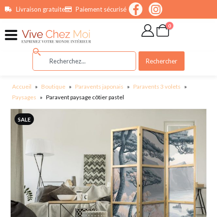
contenu
Livraison gratuite
Paiement sécurisé
principal
0
Rechercher
Accueil
»
Boutique
»
Paravents japonais
»
Paravents 3 volets
»
Paysages
»
Paravent paysage côtier pastel
SALE