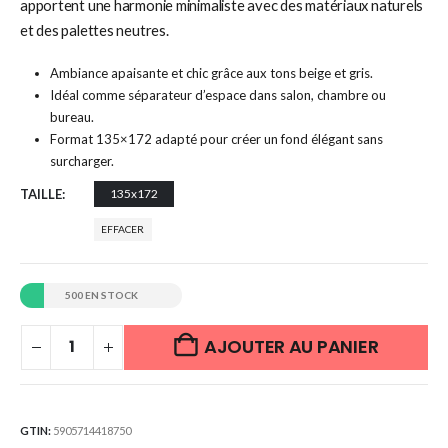
apportent une harmonie minimaliste avec des matériaux naturels
et des palettes neutres.
Ambiance apaisante et chic grâce aux tons beige et gris.
Idéal comme séparateur d’espace dans salon, chambre ou
bureau.
Format 135×172 adapté pour créer un fond élégant sans
surcharger.
TAILLE
135x172
EFFACER
500 EN STOCK
AJOUTER AU PANIER
GTIN:
5905714418750