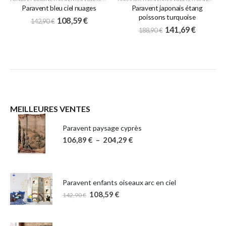
Paravent bleu ciel nuages
Paravent japonais étang
poissons turquoise
108,59
€
142,90
€
141,69
€
188,90
€
MEILLEURES VENTES
Paravent paysage cyprès
106,89
€
–
204,29
€
Paravent enfants oiseaux arc en ciel
108,59
€
142,90
€