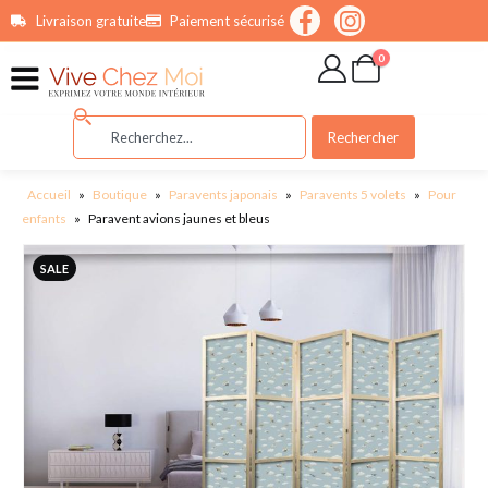
contenu
Livraison gratuite
Paiement sécurisé
principal
0
Rechercher
Accueil
»
Boutique
»
Paravents japonais
»
Paravents 5 volets
»
Pour
enfants
»
Paravent avions jaunes et bleus
SALE