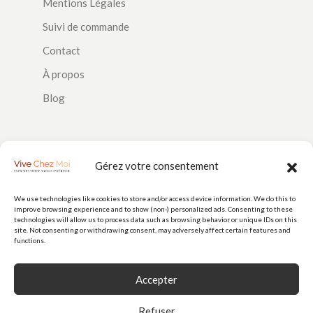
Mentions Légales
Suivi de commande
Contact
À propos
Blog
SUIVEZ-NOUS
Gérez votre consentement
We use technologies like cookies to store and/or access device information. We do this to
improve browsing experience and to show (non-) personalized ads. Consenting to these
PAIEMENTS
technologies will allow us to process data such as browsing behavior or unique IDs on this
site. Not consenting or withdrawing consent, may adversely affect certain features and
functions.
Accepter
Refuser