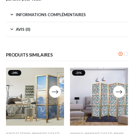
INFORMATIONS COMPLÉMENTAIRES
AVIS (0)
PRODUITS SIMILAIRES
-24%
-25%
FONDS ET DESSINS
,
PARAVENTS 3 VOLETS
,
PARAVENTS JAPONAIS
ANIMAUX
,
PARAVENTS 5 VOLETS
,
PARAVENTS JAPONAIS