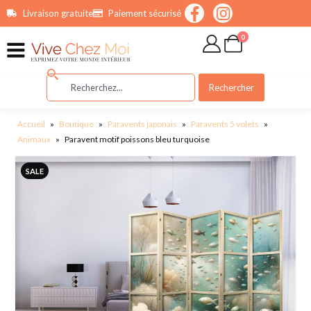
contenu
Livraison gratuite
Paiement sécurisé
principal
0
Rechercher
Accueil
»
Boutique
»
Paravents japonais
»
Paravents 5 volets
»
Animaux
»
Paravent motif poissons bleu turquoise
SALE