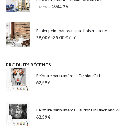
108,59
€
142,90
€
Papier peint panoramique bois rustique
29,00
€
–
35,00
€
/ m²
PRODUITS RÉCENTS
Peinture par numéros - Fashion Girl
62,59
€
Peinture par numéros - Buddha in Black and White
62,59
€