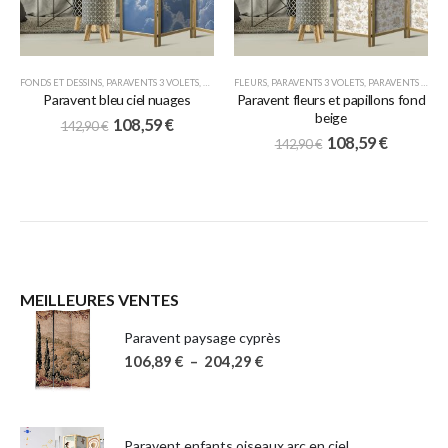
FONDS ET DESSINS
,
PARAVENTS 3 VOLETS
,
PARAVENTS JAPONAIS
FLEURS
,
PARAVENTS 3 VOLETS
,
PARAVENTS JAPONAIS
Paravent bleu ciel nuages
Paravent fleurs et papillons fond
beige
108,59
€
142,90
€
108,59
€
142,90
€
MEILLEURES VENTES
Paravent paysage cyprès
106,89
€
–
204,29
€
Paravent enfants oiseaux arc en ciel