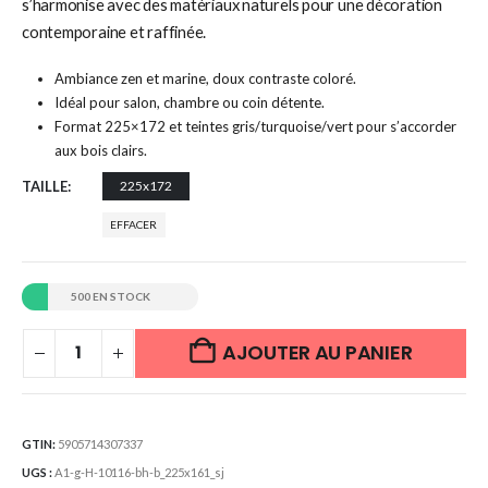
s’harmonise avec des matériaux naturels pour une décoration
contemporaine et raffinée.
Ambiance zen et marine, doux contraste coloré.
Idéal pour salon, chambre ou coin détente.
Format 225×172 et teintes gris/turquoise/vert pour s’accorder
aux bois clairs.
TAILLE
225x172
EFFACER
500 EN STOCK
AJOUTER AU PANIER
GTIN:
5905714307337
UGS :
A1-g-H-10116-bh-b_225x161_sj