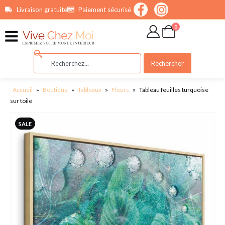
contenu
Livraison gratuite
Paiement sécurisé
principal
0
Rechercher
Accueil
»
Boutique
»
Tableaux
»
Fleurs
»
Tableau feuilles turquoise
sur toile
SALE