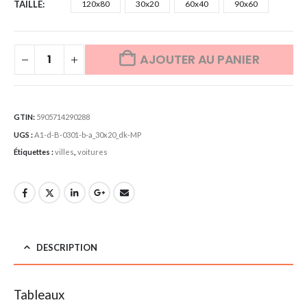
TAILLE
120x80
30x20
60x40
90x60
AJOUTER AU PANIER
GTIN:
5905714290288
UGS :
A1-d-B-0301-b-a_30x20_dk-MP
Étiquettes :
villes
,
voitures
DESCRIPTION
Tableaux