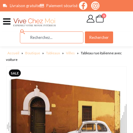
contenu
Livraison gratuite
Paiement sécurisé
principal
0
Rechercher
Accueil
»
Boutique
»
Tableaux
»
Villes
»
Tableau rue italienne avec
voiture
SALE