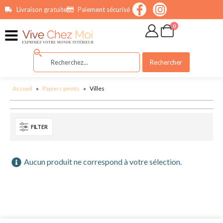
contenu
Livraison gratuite
Paiement sécurisé
principal
0
Rechercher
Accueil
»
Papiers peints
»
Villes
FILTER
Aucun produit ne correspond à votre sélection.