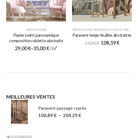
ABSTRACTIONS
ABSTRACTIONS
,
PARAVENTS 3 VOLETS
,
PARAVENTS JAPONAIS
Papier peint panoramique
Paravent beige feuilles abstraites
composition violette abstraite
108,59
€
142,90
€
29,00
€
–
35,00
€
/ m²
MEILLEURES VENTES
Paravent paysage cyprès
106,89
€
–
204,29
€