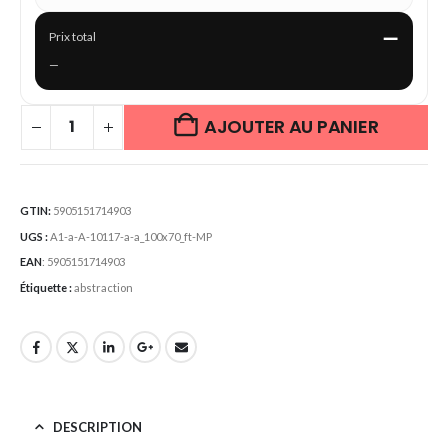
—
Prix total
—
AJOUTER AU PANIER
GTIN:
5905151714903
UGS :
A1-a-A-10117-a-a_100x70_ft-MP
EAN
:
5905151714903
Étiquette :
abstraction
DESCRIPTION