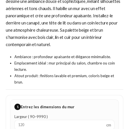
dessine une ambiance douce et sophistiquée, mêlant silhouettes
aériennes et tons chauds. Il habille un mur avec un effet
panoramique et crée une profondeur apaisante. Installez-le
derrière un canapé, une tête de lit ou dans un coin lecture pour
une atmosphère chaleureuse. Sa palette beige et brun
s’harmonise avec bois clair, lin et cuir pour un intérieur
contemporain et naturel.
Ambiance : profondeur apaisante et élégance minimaliste.
Emplacement idéal : mur principal du salon, chambre ou coin
lecture.
Atout produit : finitions lavable et premium, coloris beige et
brun.
1
Entrez les dimensions du mur
Largeur ( 90–9990 )
cm