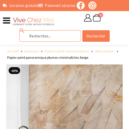
contenu
Livraison gratuite
Paiement sécurisé
principal
0
Rechercher
Accueil
»
Boutique
»
Papiers peints panoramiques
»
Abstractions
»
Papier peint panoramique plumes minimalistes beige
-40%