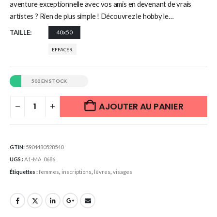
aventure exceptionnelle avec vos amis en devenant de vrais
artistes ? Rien de plus simple ! Découvrez le hobby le…
TAILLE
40x50
EFFACER
500 EN STOCK
AJOUTER AU PANIER
GTIN:
5904480528540
UGS :
A1-MA_0686
Étiquettes :
femmes
,
inscriptions
,
lèvres
,
visages