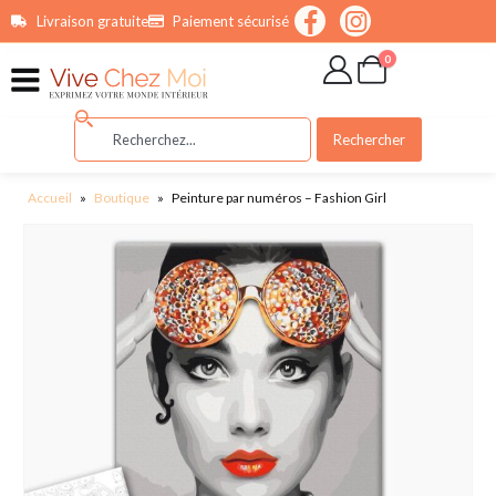
contenu
Livraison gratuite
Paiement sécurisé
principal
0
Rechercher
Accueil
»
Boutique
»
Peinture par numéros – Fashion Girl