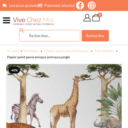
contenu
Livraison gratuite
Paiement sécurisé
principal
0
Rechercher
Accueil
»
Boutique
»
Papiers peints panoramiques
»
Pour enfants
»
Papier peint panoramique animaux jungle
-40%