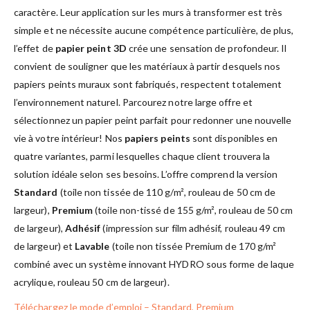
caractère. Leur application sur les murs à transformer est très
simple et ne nécessite aucune compétence particulière, de plus,
l’effet de
papier peint 3D
crée une sensation de profondeur. Il
convient de souligner que les matériaux à partir desquels nos
papiers peints muraux sont fabriqués, respectent totalement
l’environnement naturel. Parcourez notre large offre et
sélectionnez un papier peint parfait pour redonner une nouvelle
vie à votre intérieur! Nos
papiers peints
sont disponibles en
quatre variantes, parmi lesquelles chaque client trouvera la
solution idéale selon ses besoins. L’offre comprend la version
Standard
(toile non tissée de 110 g/m², rouleau de 50 cm de
largeur),
Premium
(toile non-tissé de 155 g/m², rouleau de 50 cm
de largeur),
Adhésif
(impression sur film adhésif, rouleau 49 cm
de largeur) et
Lavable
(toile non tissée Premium de 170 g/m²
combiné avec un système innovant HYDRO sous forme de laque
acrylique, rouleau 50 cm de largeur).
Téléchargez le mode d’emploi – Standard, Premium