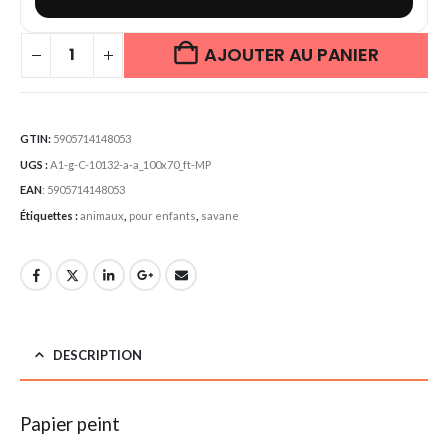
AJOUTER AU PANIER
GTIN:
5905714148053
UGS :
A1-g-C-10132-a-a_100x70_ft-MP
EAN
:
5905714148053
Étiquettes :
animaux
,
pour enfants
,
savane
DESCRIPTION
Papier peint