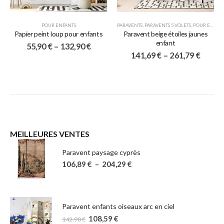
POUR ENFANTS
PARAVENTS
,
PARAVENTS 5 VOLETS
,
POUR ENFANTS
Papier peint loup pour enfants
Paravent beige étoiles jaunes
enfant
55,90
€
–
132,90
€
141,69
€
–
261,79
€
MEILLEURES VENTES
Paravent paysage cyprès
106,89
€
–
204,29
€
Paravent enfants oiseaux arc en ciel
108,59
€
142,90
€