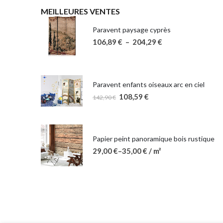
MEILLEURES VENTES
Paravent paysage cyprès
106,89
€
–
204,29
€
Paravent enfants oiseaux arc en ciel
108,59
€
142,90
€
Papier peint panoramique bois rustique
29,00
€
–
35,00
€
/ m²