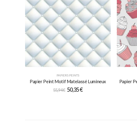
PAPIERS PEINTS
Papier Peint Motif Matelassé Lumineux
Papier P
50,35
€
55,94
€