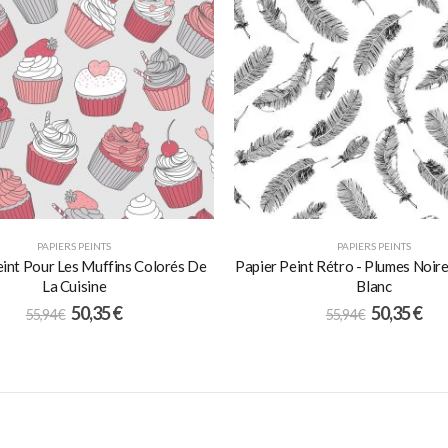
PAPIERS PEINTS
PAPIERS PEINTS
eint Pour Les Muffins Colorés De
Papier Peint Rétro - Plumes Noir
La Cuisine
Blanc
50,35
€
50,35
€
55,94
€
55,94
€