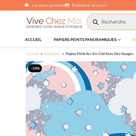
Livraison gratuite
Paiement sécurisé
principal
ACCUEIL
PAPIERS PEINTS PANORAMIQUES
P
Accueil
»
Boutique
»
Papier Peint Arc-En-Ciel Avec Des Nuages
-10%