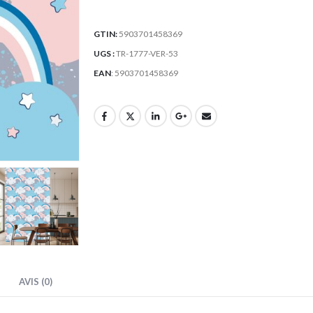
GTIN:
5903701458369
UGS :
TR-1777-VER-53
EAN
:
5903701458369
AVIS (0)