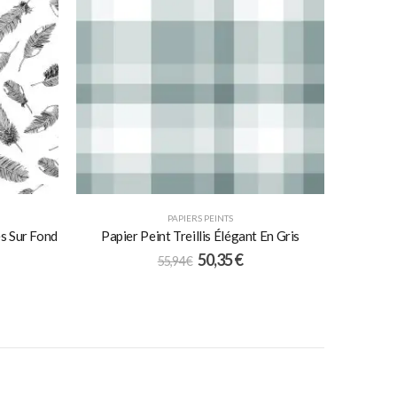
PAPIERS PEINTS
es Sur Fond
Papier Peint Treillis Élégant En Gris
50,35
€
55,94
€