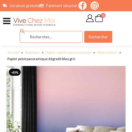
contenu
Livraison gratuite
Paiement sécurisé
principal
0
Rechercher
Accueil
»
Boutique
»
Papiers peints panoramiques
»
Abstractions
»
Papier peint panoramique dégradé bleu gris
-40%