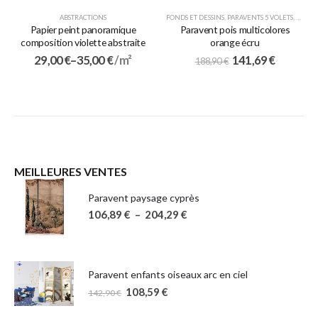
ABSTRACTIONS
FONDS ET DESSINS
,
PARAVENTS 5 VOLETS
,
PARAV
Papier peint panoramique
Paravent pois multicolores
composition violette abstraite
orange écru
29,00
€
–
35,00
€
/ m²
141,69
€
188,90
€
MEILLEURES VENTES
Paravent paysage cyprès
106,89
€
–
204,29
€
Paravent enfants oiseaux arc en ciel
108,59
€
142,90
€