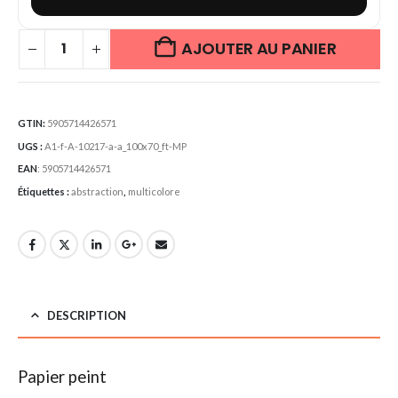
AJOUTER AU PANIER
GTIN:
5905714426571
UGS :
A1-f-A-10217-a-a_100x70_ft-MP
EAN
:
5905714426571
Étiquettes :
abstraction
,
multicolore
DESCRIPTION
Papier peint