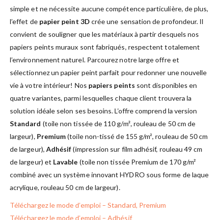
simple et ne nécessite aucune compétence particulière, de plus,
l’effet de
papier peint 3D
crée une sensation de profondeur. Il
convient de souligner que les matériaux à partir desquels nos
papiers peints muraux sont fabriqués, respectent totalement
l’environnement naturel. Parcourez notre large offre et
sélectionnez un papier peint parfait pour redonner une nouvelle
vie à votre intérieur! Nos
papiers peints
sont disponibles en
quatre variantes, parmi lesquelles chaque client trouvera la
solution idéale selon ses besoins. L’offre comprend la version
Standard
(toile non tissée de 110 g/m², rouleau de 50 cm de
largeur),
Premium
(toile non-tissé de 155 g/m², rouleau de 50 cm
de largeur),
Adhésif
(impression sur film adhésif, rouleau 49 cm
de largeur) et
Lavable
(toile non tissée Premium de 170 g/m²
combiné avec un système innovant HYDRO sous forme de laque
acrylique, rouleau 50 cm de largeur).
Téléchargez le mode d’emploi – Standard, Premium
Téléchargez le mode d’emploi – Adhésif