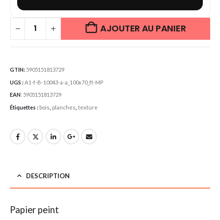
AJOUTER AU PANIER
GTIN:
5905151813729
UGS :
A1-f-B-10043-a-a_100x70_ft-MP
EAN
:
5905151813729
Étiquettes :
bois
,
planches
,
texture
DESCRIPTION
Papier peint