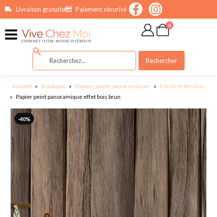
contenu
Livraison gratuite
Paiement sécurisé
principal
0
Rechercher
Accueil
»
Boutique
»
Papiers peints panoramiques
»
Fonds et dessins
»
Papier peint panoramique effet bois brun
-40%