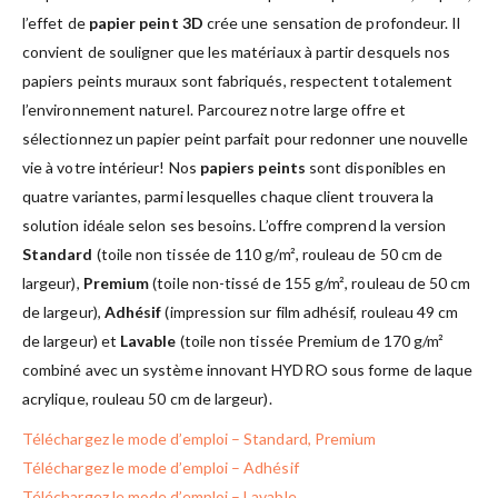
l’effet de
papier peint 3D
crée une sensation de profondeur. Il
convient de souligner que les matériaux à partir desquels nos
papiers peints muraux sont fabriqués, respectent totalement
l’environnement naturel. Parcourez notre large offre et
sélectionnez un papier peint parfait pour redonner une nouvelle
vie à votre intérieur! Nos
papiers peints
sont disponibles en
quatre variantes, parmi lesquelles chaque client trouvera la
solution idéale selon ses besoins. L’offre comprend la version
Standard
(toile non tissée de 110 g/m², rouleau de 50 cm de
largeur),
Premium
(toile non-tissé de 155 g/m², rouleau de 50 cm
de largeur),
Adhésif
(impression sur film adhésif, rouleau 49 cm
de largeur) et
Lavable
(toile non tissée Premium de 170 g/m²
combiné avec un système innovant HYDRO sous forme de laque
acrylique, rouleau 50 cm de largeur).
Téléchargez le mode d’emploi – Standard, Premium
Téléchargez le mode d’emploi – Adhésif
Téléchargez le mode d’emploi – Lavable