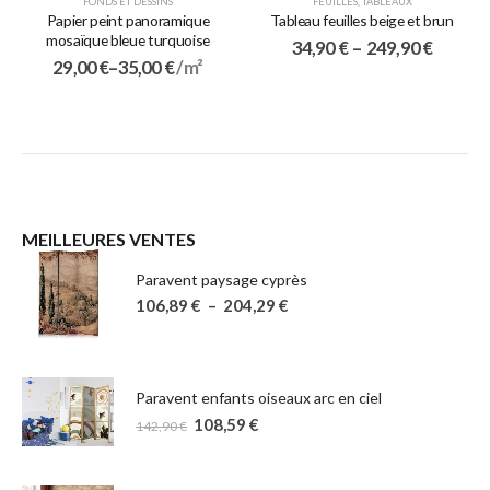
FONDS ET DESSINS
FEUILLES
,
TABLEAUX
Papier peint panoramique
Tableau feuilles beige et brun
mosaïque bleue turquoise
34,90
€
–
249,90
€
29,00
€
–
35,00
€
/ m²
MEILLEURES VENTES
Paravent paysage cyprès
106,89
€
–
204,29
€
Paravent enfants oiseaux arc en ciel
108,59
€
142,90
€