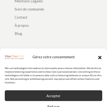
Mentions Légales
Suivi de commande
Contact
À propos
Blog
SUIVEZ-NOUS
Gérez votre consentement
We use technologies like cookies to store and/or access device information. We do this to
improve browsing experience and to show (non-) personalized ads. Consenting to these
PAIEMENTS
technologies will allow us to process data such as browsing behavior or unique IDs on this
site. Not consenting or withdrawing consent, may adversely affect certain features and
functions.
Accepter
Refuser