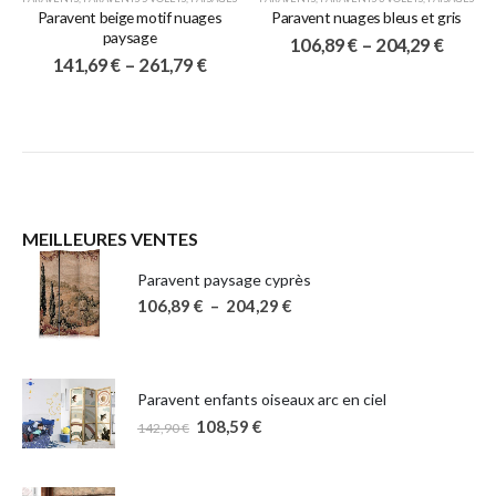
Paravent beige motif nuages
Paravent nuages bleus et gris
paysage
106,89
€
–
204,29
€
141,69
€
–
261,79
€
MEILLEURES VENTES
Paravent paysage cyprès
106,89
€
–
204,29
€
Paravent enfants oiseaux arc en ciel
108,59
€
142,90
€