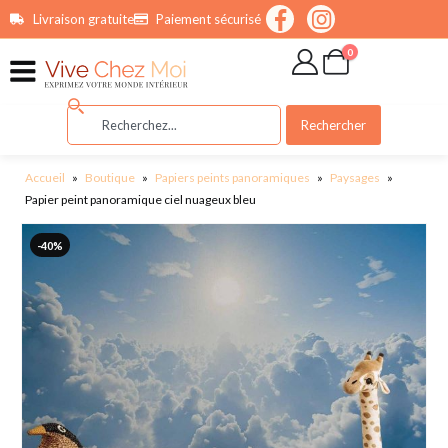
contenu
Livraison gratuite
Paiement sécurisé
principal
0
Rechercher
Accueil
»
Boutique
»
Papiers peints panoramiques
»
Paysages
»
Papier peint panoramique ciel nuageux bleu
-40%