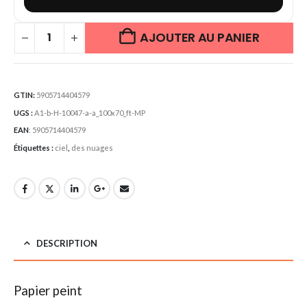
AJOUTER AU PANIER
GTIN:
5905714404579
UGS :
A1-b-H-10047-a-a_100x70_ft-MP
EAN
:
5905714404579
Étiquettes :
ciel
,
des nuages
DESCRIPTION
Papier peint